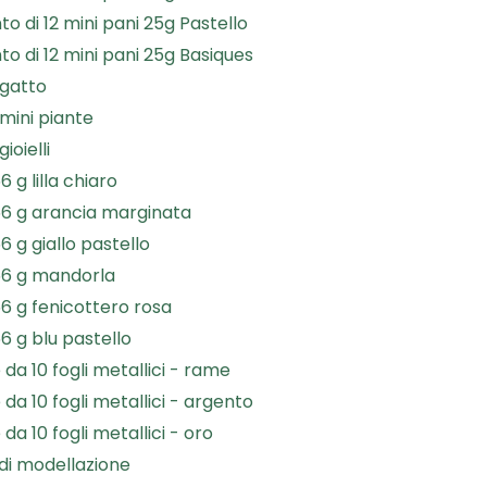
o di 12 mini pani 25g Pastello
o di 12 mini pani 25g Basiques
 gatto
 mini piante
gioielli
6 g lilla chiaro
56 g arancia marginata
6 g giallo pastello
 56 g mandorla
56 g fenicottero rosa
56 g blu pastello
da 10 fogli metallici - rame
da 10 fogli metallici - argento
da 10 fogli metallici - oro
di modellazione