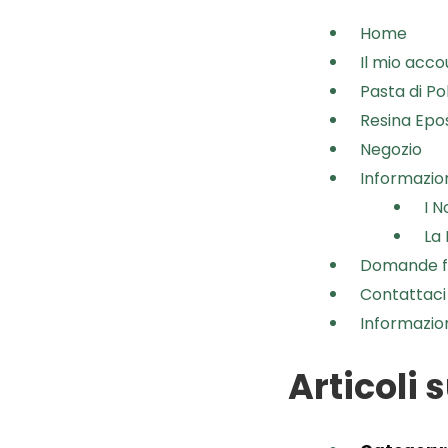
Home
Il mio acco
Pasta di Po
Resina Epo
Negozio
Informazio
I N
La 
Domande f
Contattaci
Informazion
Articoli 