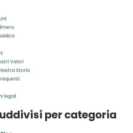
unt
limero
ssidica
ni
ostri Valori
Nostra Storia
requenti
i legali
suddivisi per categoria