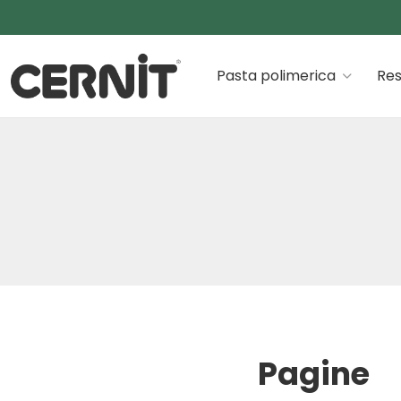
Cernit Une qualité haut de gamme pour des créations
Pasta polimerica
Res
Breadcrumb trail:
Pagine