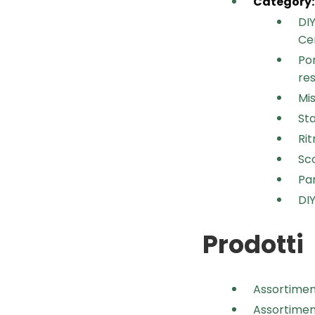
Category
DIY
Ce
Por
res
Mis
Sta
Rit
Sco
Par
DIY
Prodotti
Assortimen
Assortiment