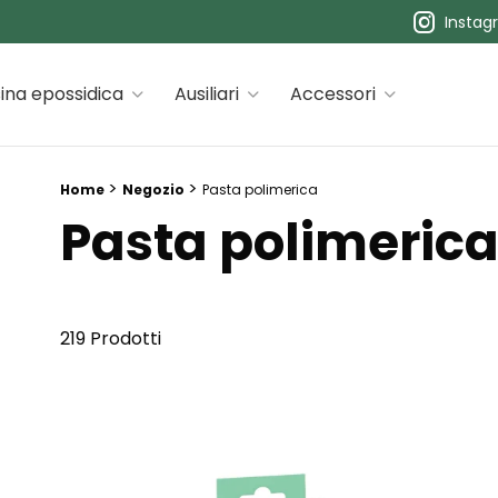
Instag
 premiums
ina epossidica
Ausiliari
Accessori
Breadcrumb trail:
>
>
Home
Negozio
Pasta polimerica
Pasta polimeric
219 Prodotti