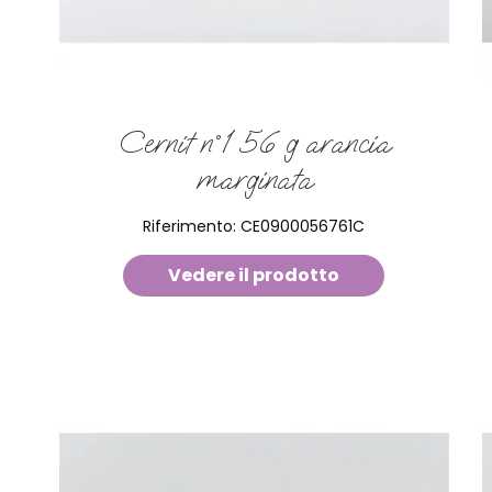
Cernit n°1 56 g arancia
marginata
Riferimento:
CE0900056761C
Vedere il prodotto