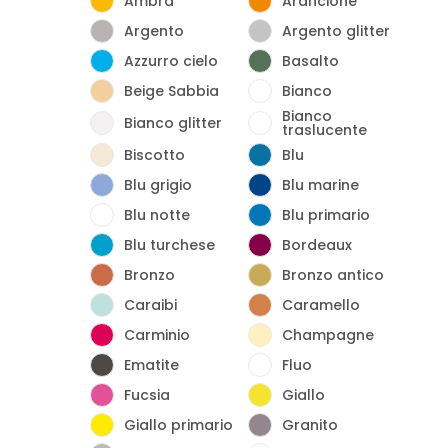
Ambra
Arancione
Argento
Argento glitter
Azzurro cielo
Basalto
Beige Sabbia
Bianco
Bianco
Bianco glitter
traslucente
Biscotto
Blu
Blu grigio
Blu marine
Blu notte
Blu primario
Blu turchese
Bordeaux
Bronzo
Bronzo antico
Caraibi
Caramello
Carminio
Champagne
Ematite
Fluo
Fucsia
Giallo
Giallo primario
Granito