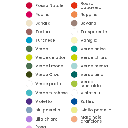
Rosso
Rosso Natale
papavero
Rubino
Ruggine
Sahara
Savana
Tortora
Trasparente
Turchese
Vaniglia
Verde
Verde anice
Verde celadon
Verde chiaro
Verde limone
Verde menta
Verde Oliva
Verde pino
Verde
Verde prato
smeraldo
Verde turchese
Viola-blu
Violetto
Zaffiro
Blu pastello
Giallo pastello
Marginale
Lilla chiaro
arancione
Rosa