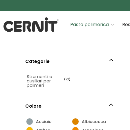
Cernit Une qualité haut de gamme pour des créations
Pasta polimerica
Res
Categorie
Strumenti e
(73)
ausiliari per
polimeri
Colore
Acciaio
Albiccocca