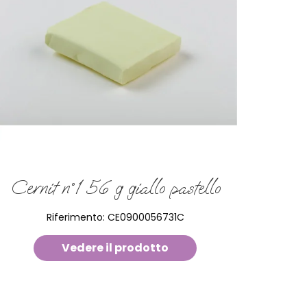
Cernit n°1 56 g giallo pastello
Riferimento:
CE0900056731C
Vedere il prodotto