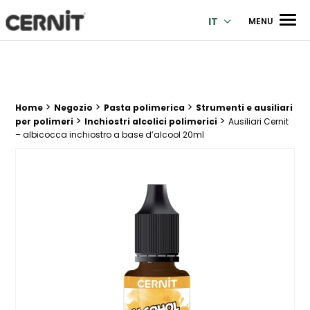
Cernit Une qualité haut de gamme pour des créations premi
Men
IT
MENU
>
>
>
Breadcrumb trail:
Home
Negozio
Pasta polimerica
Strumenti e ausiliari
>
>
per polimeri
Inchiostri alcolici polimerici
Ausiliari Cernit
– albicocca inchiostro a base d’alcool 20ml