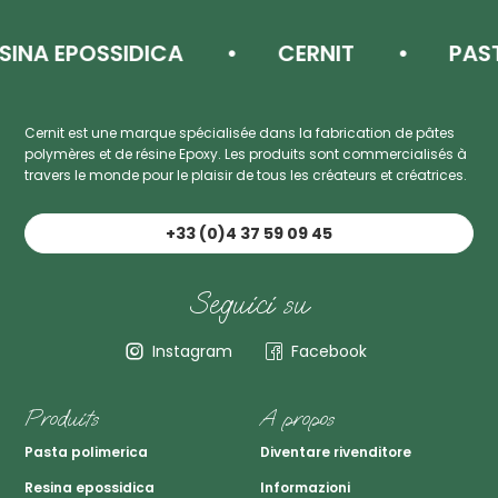
A EPOSSIDICA
CERNIT
PASTA D
Cernit est une marque spécialisée dans la fabrication de pâtes
polymères et de résine Epoxy. Les produits sont commercialisés à
travers le monde pour le plaisir de tous les créateurs et créatrices.
+33 (0)4 37 59 09 45
Seguici su
Instagram
Facebook
Produits
A propos
Pasta polimerica
Diventare rivenditore
Resina epossidica
Informazioni