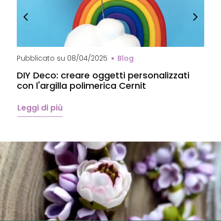
Pubblicato su
08/04/2025
Blog
P
DIY Deco: creare oggetti personalizzati
P
con l'argilla polimerica Cernit
p
C
Leggi di più
L