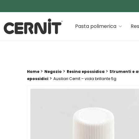
Cernit Une qualité haut de gamme pour des créations
Pasta polimerica
Res
Breadcrumb trail:
>
>
>
Home
Negozio
Resina epossidica
Strumenti e au
>
epossidici
Ausiliari Cernit – viola brillante 5g