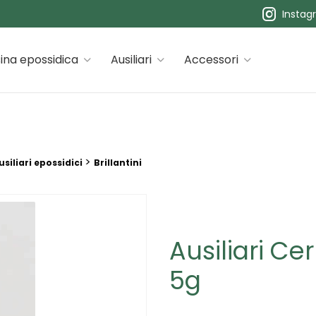
Instag
 premiums
ina epossidica
Ausiliari
Accessori
>
siliari epossidici
Brillantini
Ausiliari Cer
5g