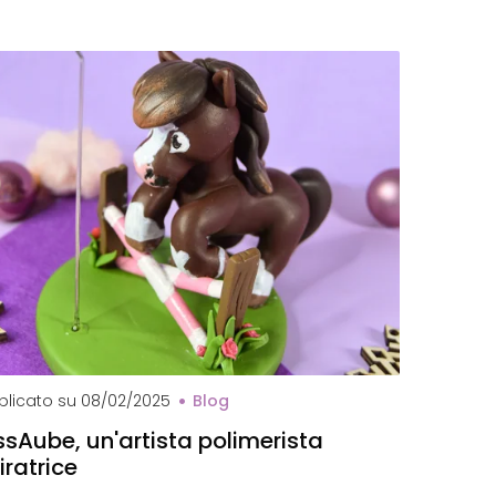
val MissAube
blicato su
08/02/2025
Blog
ssAube, un'artista polimerista
iratrice