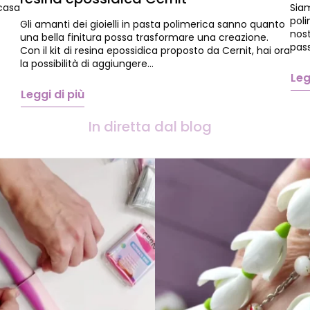
 casa
Siam
poli
Gli amanti dei gioielli in pasta polimerica sanno quanto
nost
una bella finitura possa trasformare una creazione.
pass
Con il kit di resina epossidica proposto da Cernit, hai ora
la possibilità di aggiungere…
Leg
Leggi di più
In diretta dal blog