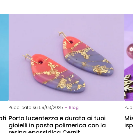
Che
Pubblicato su
08/03/2025
Blog
Pub
ati
Porta lucentezza e durata ai tuoi
Mi
gioielli in pasta polimerica con la
isp
resina epossidica Cernit