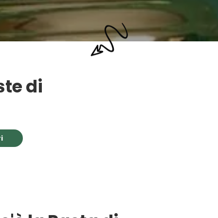
te di
i