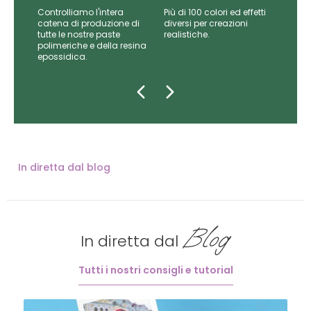
Controlliamo l'intera
Più di 100 colori ed effetti
catena di produzione di
diversi per creazioni
iti
tutte le nostre paste
realistiche.
da
polimeriche e della resina
epossidica.
In diretta dal blog
Blog
In diretta dal
Tutti i nostri consigli e tutorial