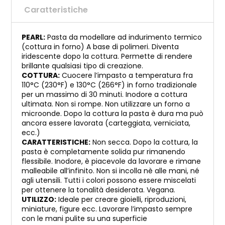
Caratteristiche
PEARL:
Pasta da modellare ad indurimento termico
(cottura in forno) A base di polimeri. Diventa
iridescente dopo la cottura. Permette di rendere
brillante qualsiasi tipo di creazione.
COTTURA:
Cuocere l’impasto a temperatura fra
110°C (230°F) e 130°C (266°F) in forno tradizionale
per un massimo di 30 minuti. Inodore a cottura
ultimata. Non si rompe. Non utilizzare un forno a
microonde. Dopo la cottura la pasta è dura ma può
ancora essere lavorata (carteggiata, verniciata,
ecc.)
CARATTERISTICHE:
Non secca. Dopo la cottura, la
pasta è completamente solida pur rimanendo
flessibile. Inodore, è piacevole da lavorare e rimane
malleabile all’infinito. Non si incolla nè alle mani, né
agli utensili. Tutti i colori possono essere miscelati
per ottenere la tonalità desiderata. Vegana.
UTILIZZO:
Ideale per creare gioielli, riproduzioni,
miniature, figure ecc. Lavorare l’impasto sempre
con le mani pulite su una superficie