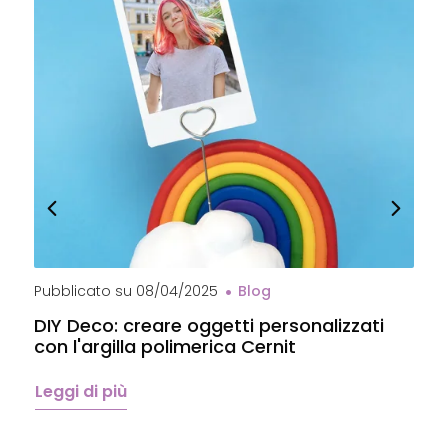
Pubblicato su
08/04/2025
Blog
P
DIY Deco: creare oggetti personalizzati
P
con l'argilla polimerica Cernit
p
C
Leggi di più
L