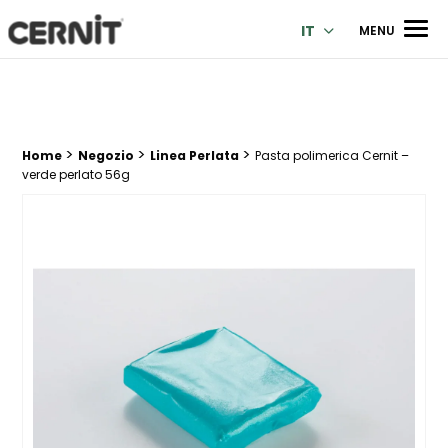
Cernit Une qualité haut de gamme pour des créations premi
Men
IT
MENU
>
>
>
Breadcrumb trail:
Home
Negozio
Linea Perlata
Pasta polimerica Cernit –
verde perlato 56g