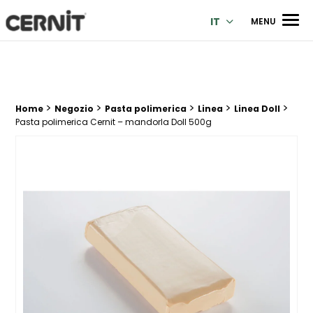
Cernit Une qualité haut de gamme pour des créations premi
Men
IT
MENU
>
>
>
>
>
Breadcrumb trail:
Home
Negozio
Pasta polimerica
Linea
Linea Doll
Pasta polimerica Cernit – mandorla Doll 500g