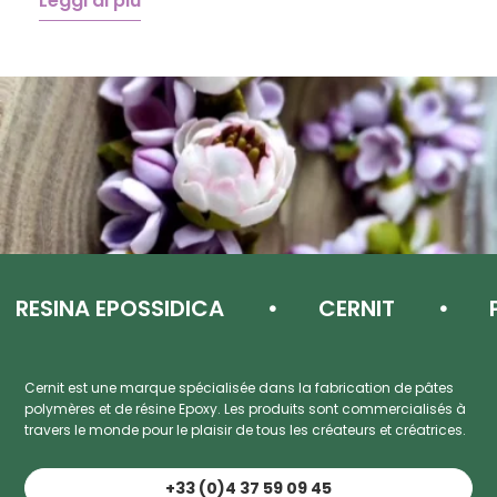
Leggi di più
L
ESINA EPOSSIDICA
CERNIT
PAS
Cernit est une marque spécialisée dans la fabrication de pâtes
polymères et de résine Epoxy. Les produits sont commercialisés à
travers le monde pour le plaisir de tous les créateurs et créatrices.
+33 (0)4 37 59 09 45