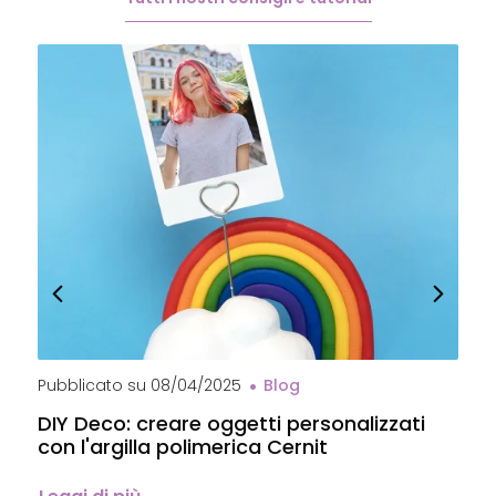
Pubblicato su
08/04/2025
Blog
P
DIY Deco: creare oggetti personalizzati
P
con l'argilla polimerica Cernit
p
C