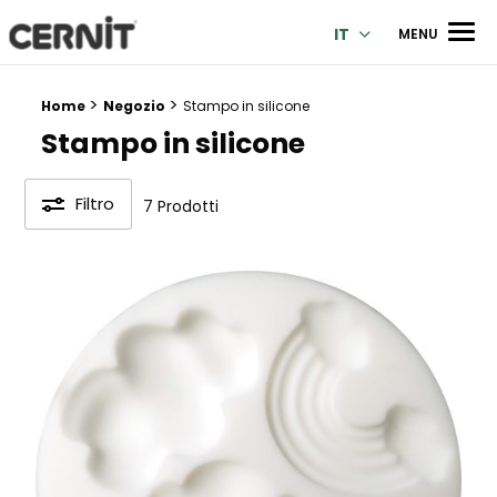
Cernit Une qualité haut de gamme pour des créations premi
Men
IT
MENU
>
>
Breadcrumb trail:
Home
Negozio
Stampo in silicone
Stampo in silicone
Filtro
7 Prodotti