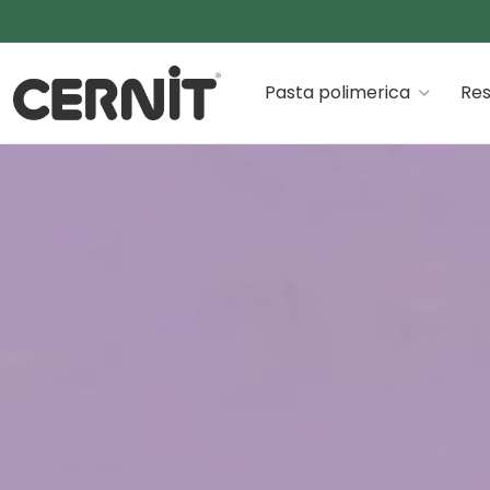
Cernit Une qualité haut de gamme pour des créations
Pasta polimerica
Res