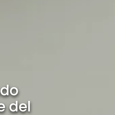
ndo
e del