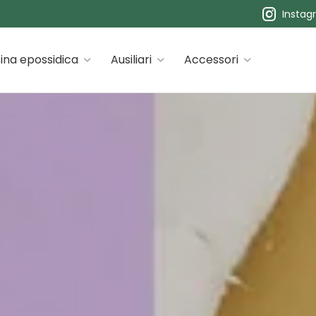
Instag
 premiums
ina epossidica
Ausiliari
Accessori