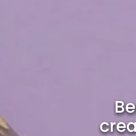
Be
crea