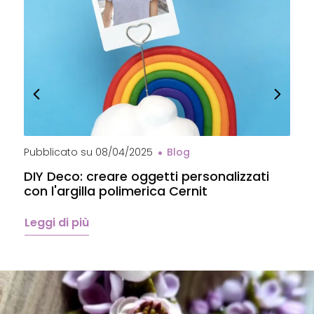
Pubblicato su
08/04/2025
Blog
P
DIY Deco: creare oggetti personalizzati
P
con l'argilla polimerica Cernit
p
C
Leggi di più
L