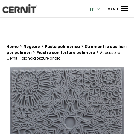
Cernit Une qualité haut de gamme pour des créations premi
Men
IT
MENU
>
>
>
Breadcrumb trail:
Home
Negozio
Pasta polimerica
Strumenti e ausiliari
>
>
per polimeri
Piastre con texture polimero
Accessoire
Cernit – plancia texture grigio