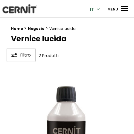
Cernit Une qualité haut de gamme pour des créations premi
Men
IT
MENU
>
>
Breadcrumb trail:
Home
Negozio
Vernice lucida
Vernice lucida
Filtro
2 Prodotti