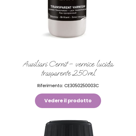
Ausiliari Cernit – vernice lucida
trasparente 250ml
Riferimento:
CE3050250003C
Vedere il prodotto