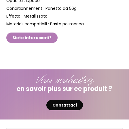
Opacità :
Opaco
Conditionnement :
Panetto da 56g
Effetto :
Metallizzato
Materiali compatibili :
Pasta polimerica
Siete interessati?
Vous souhaitez
en savoir plus sur ce produit ?
Contattaci