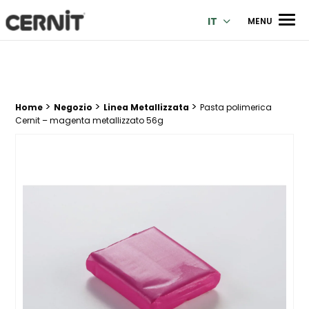
Cernit Une qualité haut de gamme pour des créations premi
Men
IT
MENU
>
>
>
Breadcrumb trail:
Home
Negozio
Linea Metallizzata
Pasta polimerica
Cernit – magenta metallizzato 56g