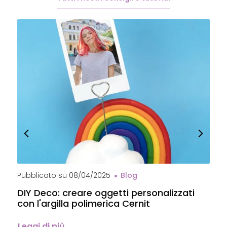
Pubblicato su
08/04/2025
Blog
P
DIY Deco: creare oggetti personalizzati
P
con l'argilla polimerica Cernit
p
C
Leggi di più