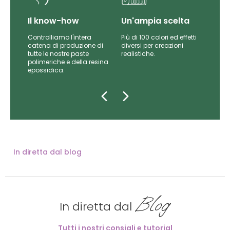
Il know-how
Un'ampia scelta
Controlliamo l'intera
Più di 100 colori ed effetti
catena di produzione di
diversi per creazioni
iti
tutte le nostre paste
realistiche.
da
polimeriche e della resina
epossidica.
In diretta dal blog
Blog
In diretta dal
Tutti i nostri consigli e tutorial