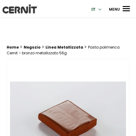
Cernit Une qualité haut de gamme pour des créations premi
Men
IT
MENU
>
>
>
Breadcrumb trail:
Home
Negozio
Linea Metallizzata
Pasta polimerica
Cernit – bronzo metallizzato 56g