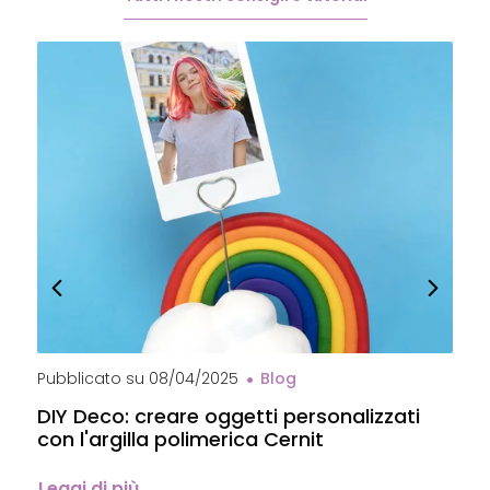
Pubblicato su
08/04/2025
Blog
P
DIY Deco: creare oggetti personalizzati
P
con l'argilla polimerica Cernit
p
C
Leggi di più