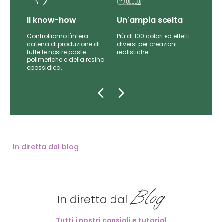
Il know-how
Un'ampia scelta
Controlliamo l'intera
Più di 100 colori ed effetti
catena di produzione di
diversi per creazioni
iti
tutte le nostre paste
realistiche.
da
polimeriche e della resina
epossidica.
In diretta dal blog
Blog
In diretta dal
Tutti i nostri consigli e tutorial