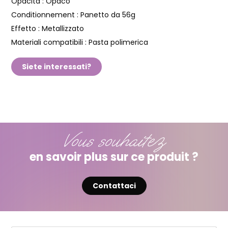
Opacità :
Opaco
Conditionnement :
Panetto da 56g
Effetto :
Metallizzato
Materiali compatibili :
Pasta polimerica
Siete interessati?
Vous souhaitez
en savoir plus sur ce produit ?
Contattaci