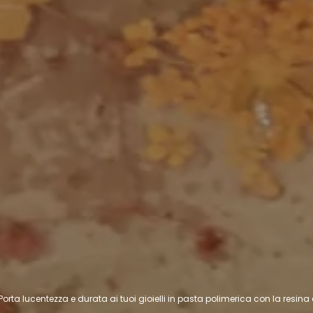
Porta lucentezza e durata ai tuoi gioielli in pasta polimerica con la resina