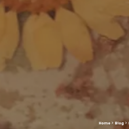
Breadcrumb trail:
>
>
Home
Blog