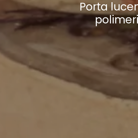
Porta lucen
polimeri