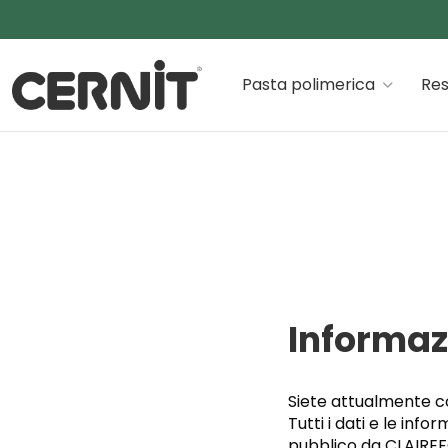
Cernit Une qualité haut de gamme pour des créations
Pasta polimerica
Res
Breadcrumb trail:
Informazi
Siete attualmente co
Tutti i dati e le info
pubblico da CLAIRE