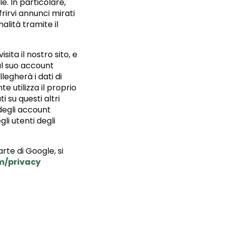
le. In particolare,
frirvi annunci mirati
nalità tramite il
ita il nostro sito, e
al suo account
legherà i dati di
 utilizza il proprio
i su questi altri
 degli account
i utenti degli
arte di Google, si
m/privacy