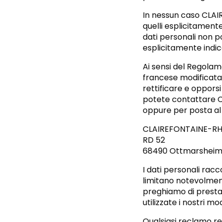
In nessun caso CLAIR
quelli esplicitamente
dati personali non po
esplicitamente indic
Ai sensi del Regolam
francese modificata s
rettificare e opporsi
potete contattare C
oppure per posta al 
CLAIREFONTAINE-R
RD 52
68490 Ottmarsheim 
I dati personali racco
limitano notevolmente
preghiamo di prestar
utilizzate i nostri mo
Qualsiasi reclamo rela