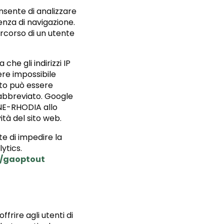
onsente di analizzare
ienza di navigazione.
ercorso di un utente
che gli indirizzi IP
re impossibile
leto può essere
 abbreviato. Google
INE-RHODIA allo
ità del sito web.
e di impedire la
lytics.
e/gaoptout
frire agli utenti di