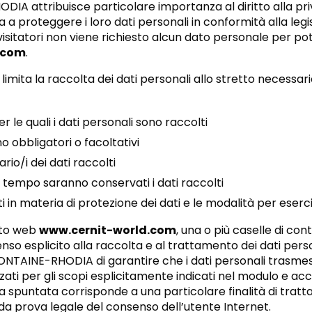
A attribuisce particolare importanza al diritto alla priv
a a proteggere i loro dati personali in conformità alla leg
isitatori non viene richiesto alcun dato personale per pote
.com
.
limita la raccolta dei dati personali allo stretto necessari
per le quali i dati personali sono raccolti
no obbligatori o facoltativi
tario/i dei dati raccolti
 tempo saranno conservati i dati raccolti
itti in materia di protezione dei dati e le modalità per eserci
ito web
www.cernit-world.com
, una o più caselle di co
nso esplicito alla raccolta e al trattamento dei dati person
NTAINE-RHODIA di garantire che i dati personali trasme
zati per gli scopi esplicitamente indicati nel modulo e acce
la spuntata corrisponde a una particolare finalità di trat
da prova legale del consenso dell’utente Internet.