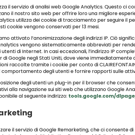
zza il servizio di analisi web Google Analytics. Questo ci c
zzano il nostro sito web per offrire loro una migliore esper
alytics utilizza dei cookie di tracciamento per seguire il p
uesti cookie vengono conservati per 13 mesi.
o attivato l’anonimizzazione degli indirizzi IP. Ciò significa 
Analytics vengono sistematicamente abbreviati per rende
i utenti di Internet. In casi eccezionali, l’indirizzo IP comp
er di Google negli Stati Uniti, dove viene immediatamente
azioni raccolte tramite i cookie per conto di CLAIREFONTA
l comportamento degli utenti e fornire rapporti sulle attiv
sizione degli utenti un plug-in per il browser che consent
ativi alla navigazione sui siti web che utilizzano Google Ana
onibile al seguente indirizzo
:
tools.google.com/dlpag
arketing
zzare il servizio di Google Remarketing, che ci consente di of