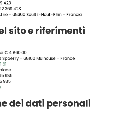
9 423
12 369 423
ustrie – 68360 Soultz-Haut-Rhin – Francia
l sito e riferimenti
di € 4 860,00
is Spoerry – 68100 Mulhouse – France
1 61
place
95 985
95 985
e
e dei dati personali