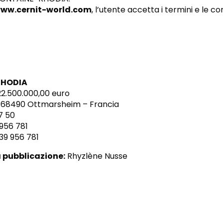
ww.cernit-world.com
, l’utente accetta i termini e le co
RHODIA
22.500.000,00 euro
– 68490 Ottmarsheim – Francia
7 50
956 781
39 956 781
 pubblicazione:
Rhyzlène Nusse