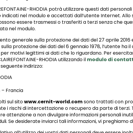
EFONTAINE-RHODIA potrà utilizzare questi dati personali 
 indicati nel modulo e accettati dall’utente Internet. Allo
ssono essere trasmessi o trasferiti a terzi senza che ques
ata nel modulo.
ento generale sulla protezione dei dati del 27 aprile 2016 
ulla protezione dei dati del 6 gennaio 1978, l’utente ha il 
 per motivi legittimi ai dati che lo riguardano. Per esercita
LAIREFONTAINE-RHODIA utilizzando il
modulo di contat
seguente indirizzo:
HODIA
– Francia
lti sul sito
www.cernit-world.com
sono trattati con prot
 i rischi di intercettazione o recupero da parte di terzi. T
e attenzione a non divulgare informazioni personali inutili
duli. Se desiderate inviarci tali informazioni, vi preghiamo 
tivo all’utilizzo dei vostri dati personali deve essere inolt