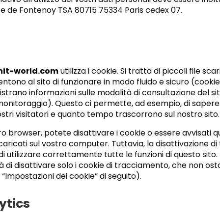
ce de Fontenoy TSA 80715 75334 Paris cedex 07.
nit-world.com
utilizza i cookie. Si tratta di piccoli file sca
ono al sito di funzionare in modo fluido e sicuro (cookie 
istrano informazioni sulle modalità di consultazione del si
i monitoraggio). Questo ci permette, ad esempio, di sapere
stri visitatori e quanto tempo trascorrono sul nostro sito.
ro browser, potete disattivare i cookie o essere avvisati 
ricati sul vostro computer. Tuttavia, la disattivazione di t
 utilizzare correttamente tutte le funzioni di questo sito.
tà di disattivare solo i cookie di tracciamento, che non os
“Impostazioni dei cookie” di seguito).
ytics