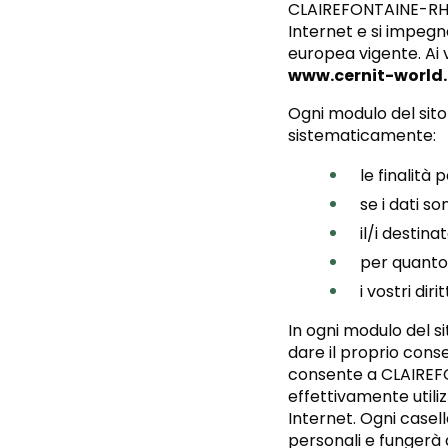
CLAIREFONTAINE-RHODI
Internet e si impegn
europea vigente. Ai v
www.cernit-world
Ogni modulo del sito 
sistematicamente:
le finalità 
se i dati so
il/i destina
per quanto
i vostri dir
In ogni modulo del s
dare il proprio conse
consente a CLAIREFO
effettivamente utiliz
Internet. Ogni casel
personali e fungerà 