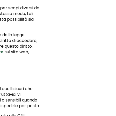
per scopi diversi da
 stesso modo, tali
ta possibilità sia
e della legge
diritto di accedere,
re questo diritto,
to
sul sito web,
ocolli sicuri che
uttavia, vi
 o sensibili quando
di spedirle per posta.
rato alla CNIL,