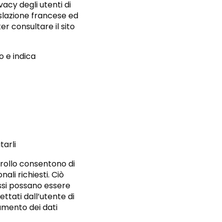
acy degli utenti di
islazione francese ed
r consultare il sito
o e indica
tarli
ntrollo consentono di
ali richiesti. Ciò
ssi possano essere
ttati dall’utente di
tamento dei dati