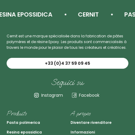
A EPOSSIDICA
CERNIT
PASTA 
Cernit est une marque spécialisée dans la fabrication de pâtes
polymères et de résine Epoxy. Les produits sont commercialisés à
travers le monde pour le plaisir de tous les créateurs et créatrices.
+33 (0)4 37 59 09 45
Seguici su
Instagram
Facebook
Produits
A propos
Pasta polimerica
Diventare rivenditore
Resina epossidica
Informazioni