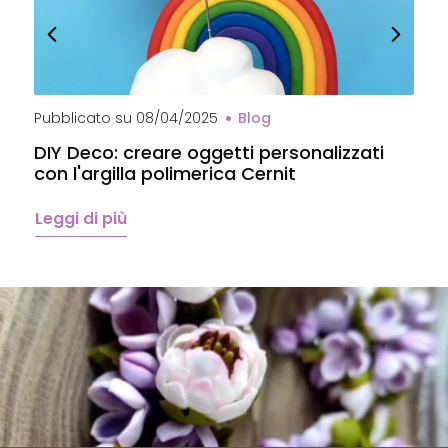
Pubblicato su
08/04/2025
Blog
P
DIY Deco: creare oggetti personalizzati
P
con l'argilla polimerica Cernit
p
C
Leggi di più
L