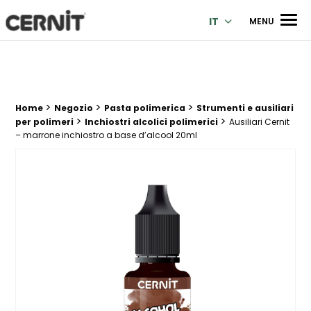
Cernit Une qualité haut de gamme pour des créations premi
Men
IT
MENU
>
>
>
Breadcrumb trail:
Home
Negozio
Pasta polimerica
Strumenti e ausiliari
>
>
per polimeri
Inchiostri alcolici polimerici
Ausiliari Cernit
– marrone inchiostro a base d’alcool 20ml