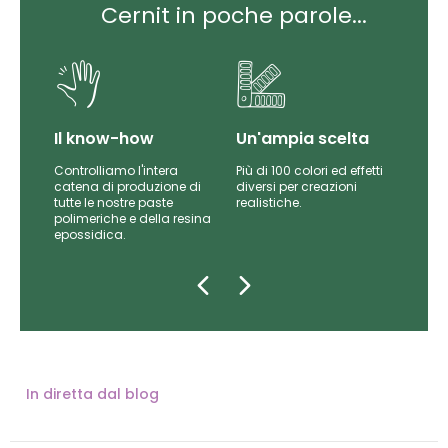
Cernit in poche parole...
Il know-how
Un'ampia scelta
Controlliamo l'intera
Più di 100 colori ed effetti
catena di produzione di
diversi per creazioni
iti
tutte le nostre paste
realistiche.
da
polimeriche e della resina
epossidica.
In diretta dal blog