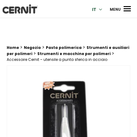
Cernit Une qualité haut de gamme pour des créations premi
Men
IT
MENU
>
>
>
Breadcrumb trail:
Home
Negozio
Pasta polimerica
Strumenti e ausiliari
>
>
per polimeri
Strumenti e macchine per polimeri
Accessoire Cernit – utensile a punta sferica in acciaio