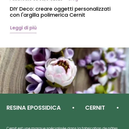
DIY Deco: creare oggetti personalizzati
P
con l'argilla polimerica Cernit
p
C
Leggi di più
L
RESINA EPOSSIDICA
CERNIT
PA
Cernit est une marque spécialisée dans la fabrication de pâtes