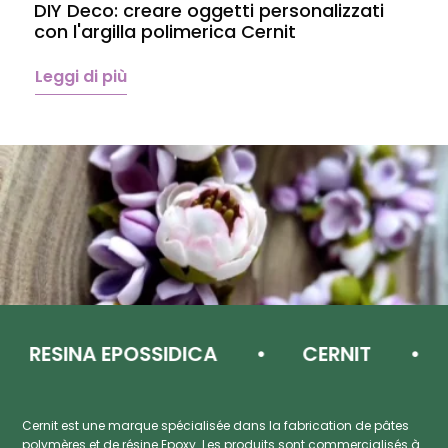
DIY Deco: creare oggetti personalizzati
P
con l'argilla polimerica Cernit
p
C
Leggi di più
L
RESINA EPOSSIDICA
CERNIT
P
Cernit est une marque spécialisée dans la fabrication de pâtes
polymères et de résine Epoxy. Les produits sont commercialisés à