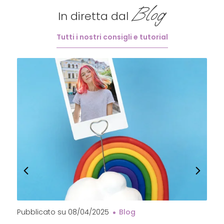
Blog
In diretta dal
Tutti i nostri consigli e tutorial
Pubblicato su
08/04/2025
Blog
P