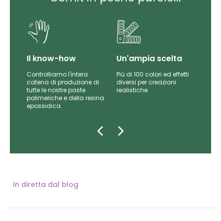
Il know-how
Un'ampia scelta
Controlliamo l'intera
Più di 100 colori ed effetti
catena di produzione di
diversi per creazioni
iti
tutte le nostre paste
realistiche.
da
polimeriche e della resina
epossidica.
In diretta dal blog