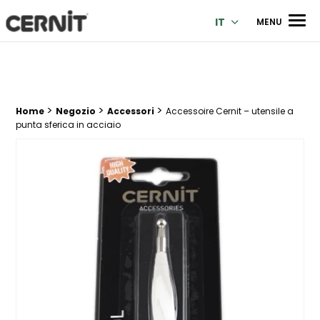
Cernit Une qualité haut de gamme pour des créations premi
Men
IT
MENU
>
>
>
Breadcrumb trail:
Home
Negozio
Accessori
Accessoire Cernit – utensile a
punta sferica in acciaio