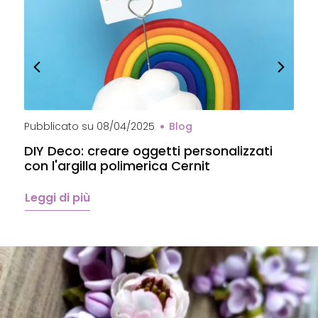
Pubblicato su
08/04/2025
Blog
P
DIY Deco: creare oggetti personalizzati
P
con l'argilla polimerica Cernit
p
C
Leggi di più
L