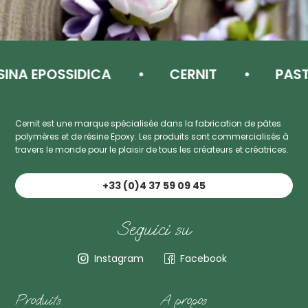
A EPOSSIDICA
CERNIT
PASTA D
Cernit est une marque spécialisée dans la fabrication de pâtes
polymères et de résine Epoxy. Les produits sont commercialisés à
travers le monde pour le plaisir de tous les créateurs et créatrices.
+33 (0)4 37 59 09 45
Seguici su
Instagram
Facebook
Produits
A propos