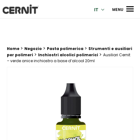
Cernit Une qualité haut de gamme pour des créations premi
Men
IT
MENU
>
>
>
Breadcrumb trail:
Home
Negozio
Pasta polimerica
Strumenti e ausiliari
>
>
per polimeri
Inchiostri alcolici polimerici
Ausiliari Cernit
– verde anice inchiostro a base d’alcool 20ml