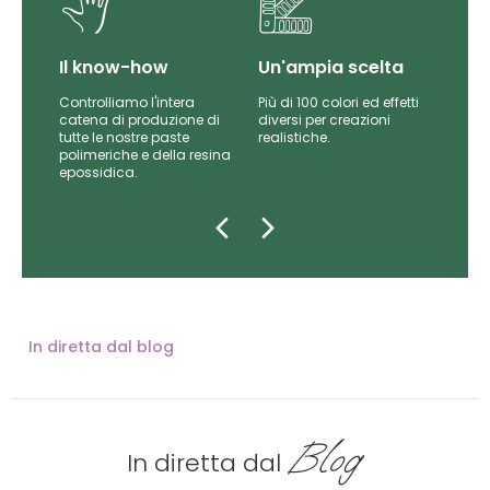
Il know-how
Un'ampia scelta
Controlliamo l'intera
Più di 100 colori ed effetti
catena di produzione di
diversi per creazioni
iti
tutte le nostre paste
realistiche.
da
polimeriche e della resina
epossidica.
In diretta dal blog
Blog
In diretta dal