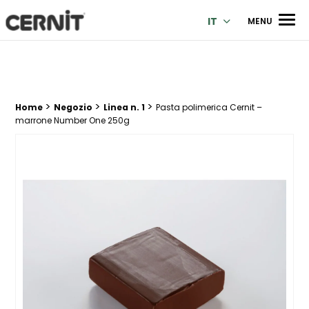
Cernit Une qualité haut de gamme pour des créations premi
Men
IT
MENU
>
>
>
Breadcrumb trail:
Home
Negozio
Linea n. 1
Pasta polimerica Cernit –
marrone Number One 250g