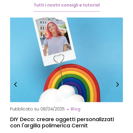
Tutti i nostri consigli e tutorial
Pubblicato su
08/04/2025
Blog
P
DIY Deco: creare oggetti personalizzati
P
con l'argilla polimerica Cernit
p
C