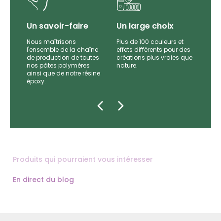
Un savoir-faire
Un large choix
Nous maîtrisons
Plus de 100 couleurs et
l'ensemble de la chaîne
effets différents pour des
par
de production de toutes
créations plus vraies que
es et
nos pâtes polymères
nature.
e
ainsi que de notre résine
époxy.
Produits qui pourraient vous intéresser
En direct du blog