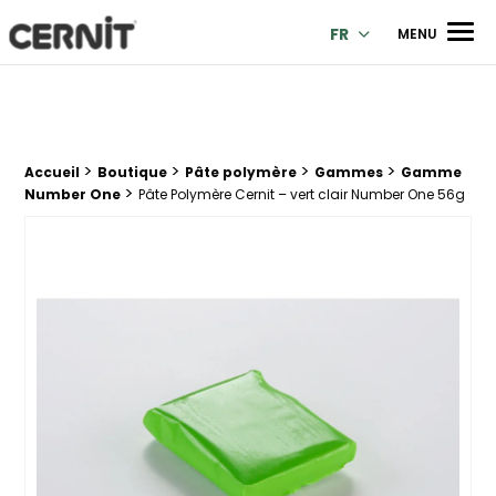
Cernit Une qualité haut de gamme pour des créations premi
Men
FR
MENU
>
>
>
>
Fil d'Ariane :
Accueil
Boutique
Pâte polymère
Gammes
Gamme
>
Number One
Pâte Polymère Cernit – vert clair Number One 56g