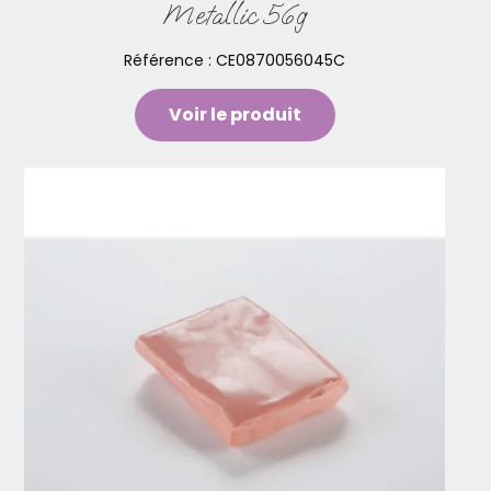
Metallic 56g
Référence :
CE0870056045C
Voir le produit