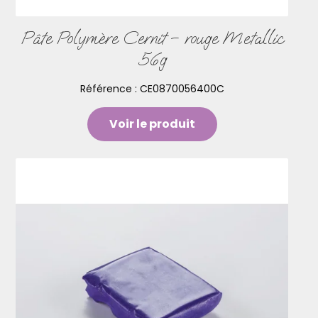
Pâte Polymère Cernit – rouge Metallic
56g
Référence :
CE0870056400C
Voir le produit