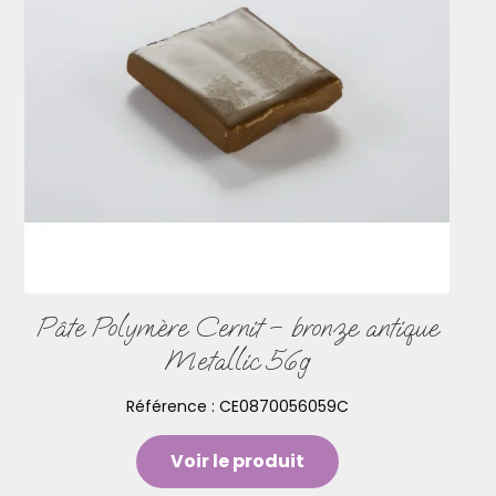
Pâte Polymère Cernit – bronze antique
Metallic 56g
Référence :
CE0870056059C
Voir le produit