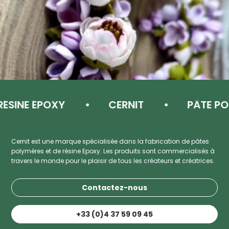
NE ÉPOXY
CERNIT
PÂTE POLYM
Cernit est une marque spécialisée dans la fabrication de pâtes
polymères et de résine Epoxy. Les produits sont commercialisés à
travers le monde pour le plaisir de tous les créateurs et créatrices.
Contactez-nous
+33 (0)4 37 59 09 45