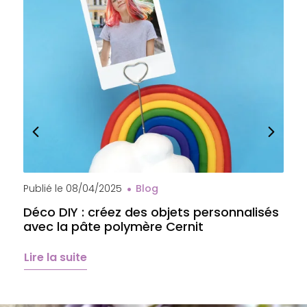
Publié le
08/04/2025
Blog
P
Déco DIY : créez des objets personnalisés
A
avec la pâte polymère Cernit
b
é
Lire la suite
L