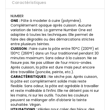
Caractéristiques
NUMBER
ONE :
Pâte à modeler à cuire (polymère).
Complètement opaque après cuisson. Aucune
variation de teinte. La gamme Number One est
adaptée à toutes les techniques. Elle permet de
faire des dégradés ou des démarcations strictes
entre plusieurs teintes.
CUISSON :
Faire cuire la pâte entre 110°C (230°F) et
130°C (266°F) dans un four traditionnel pendant 30
minutes maximum. Sans odeur à la cuisson. Ne se
fissure pas. Ne pas utiliser de four micro-ondes.
Après cuisson, la pâte est dure mais peut encore
être travaillée (poncée, peinte, etc.).
CARACTÉRISTIQUES :
Ne sèche pas. Après cuisson,
la pâte est complètement solide mais reste
flexible. Sans odeur, la pâte est agréable à travailler
et reste malléable à l’infini. Elle ne déteint pas ni sur
les mains, ni sur les outils. Toutes les couleurs
peuvent se mélanger afin d’obtenir la teinte
souhaitée. Végan.
UTILISATIONS :
Idéales pour créer des bijoux, des