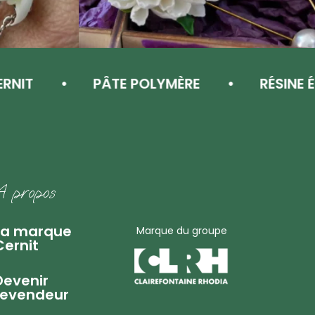
IT
PÂTE POLYMÈRE
RÉSINE ÉPO
A propos
La marque
Marque du groupe
Cernit
Devenir
revendeur