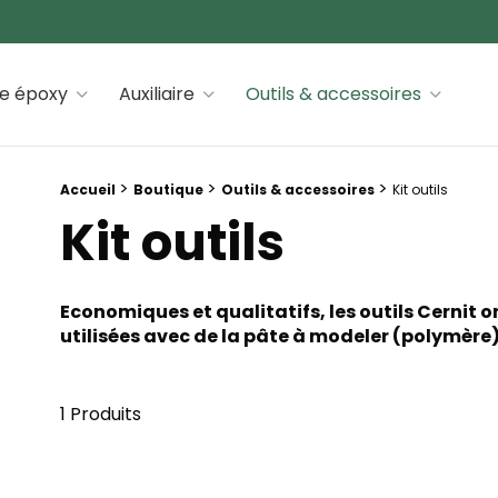
 premiums
ne époxy
Auxiliaire
Outils & accessoires
Fil d'Ariane :
>
>
>
Accueil
Boutique
Outils & accessoires
Kit outils
Kit outils
Economiques et qualitatifs, les outils Cernit 
utilisées avec de la pâte à modeler (polymère)
1 Produits