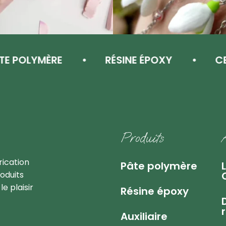
POLYMÈRE
RÉSINE ÉPOXY
CERN
ions premiums
Produits
rication
Pâte polymère
oduits
e plaisir
Résine époxy
Auxiliaire