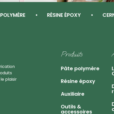
YMÈRE
RÉSINE ÉPOXY
CERNIT
ions premiums
Produits
rication
Pâte polymère
oduits
e plaisir
Résine époxy
Auxiliaire
Outils &
accessoires