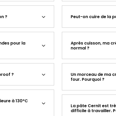
on ?
Peut-on cuire de la pâ
ondes pour la
Après cuisson, ma cré
normal ?
proof ?
Un morceau de ma cré
four. Pourquoi ?
rieure à 130°C
La pâte Cernit est tr
difficile à travaille