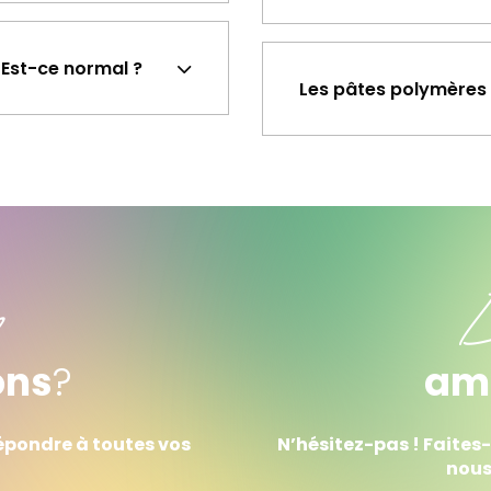
. Est-ce normal ?
Les pâtes polymères 
D
ons
?
am
répondre à toutes vos
N’hésitez-pas ! Faites
nous