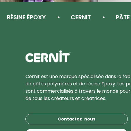
SINE ÉPOXY
CERNIT
PÂTE POL
Cernit Une qualité haut de gamme pour des créat
Cernit est une marque spécialisée dans la fab
de pâtes polymères et de résine Epoxy. Les pr
sont commercialisés à travers le monde pour l
de tous les créateurs et créatrices.
Contactez-nous