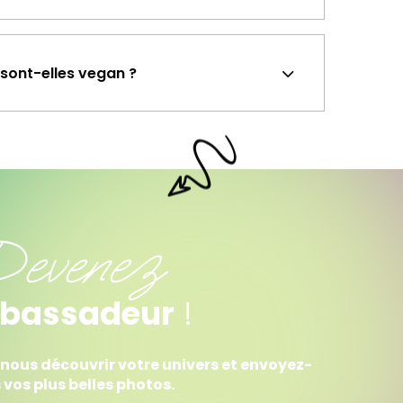
sont-elles vegan ?
evenez
bassadeur
!
-nous découvrir votre univers et envoyez-
 vos plus belles photos.