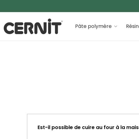
Cernit Une qualité haut de gamme pour des créations
Pâte polymère
Rési
Fil d'Ariane :
Est-il possible de cuire au four à la mai