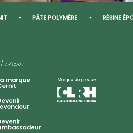
PÂTE POLYMÈRE
RÉSINE ÉPOXY
A propos
La marque
Marque du groupe
Cernit
Devenir
revendeur
Devenir
ambassadeur