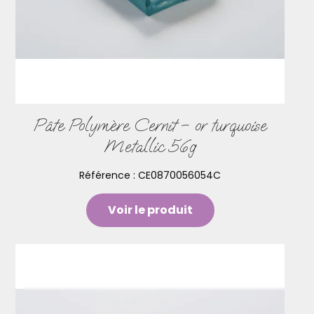
Pâte Polymère Cernit – or turquoise
Metallic 56g
Référence :
CE0870056054C
Voir le produit