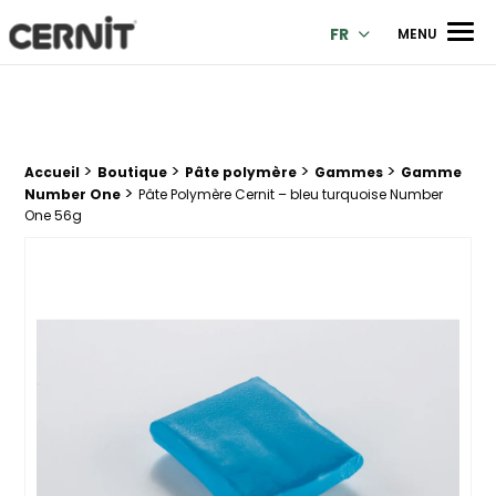
Cernit Une qualité haut de gamme pour des créations premi
Men
FR
MENU
>
>
>
>
Fil d'Ariane :
Accueil
Boutique
Pâte polymère
Gammes
Gamme
>
Number One
Pâte Polymère Cernit – bleu turquoise Number
One 56g