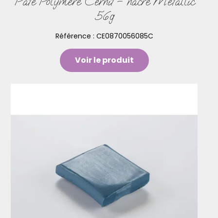
Pâte Polymère Cernit – nacré Metallic
56g
Référence :
CE0870056085C
Voir le produit