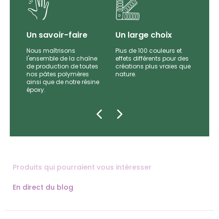
Un savoir-faire
Un large choix
Nous maîtrisons
Plus de 100 couleurs et
l'ensemble de la chaîne
effets différents pour des
par
de production de toutes
créations plus vraies que
es et
nos pâtes polymères
nature.
e
ainsi que de notre résine
époxy.
Produits qui pourraient vous intéresser
En direct du blog