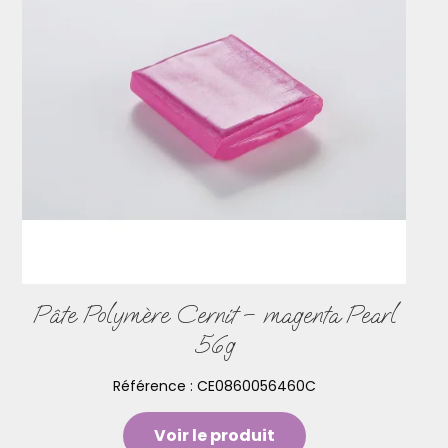
Pâte Polymère Cernit – magenta Pearl
56g
Référence :
CE0860056460C
Voir le produit