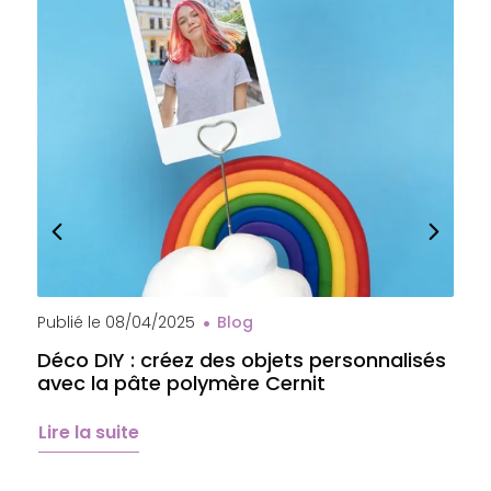
Publié le
08/04/2025
Blog
P
Déco DIY : créez des objets personnalisés
A
avec la pâte polymère Cernit
b
é
Lire la suite
L