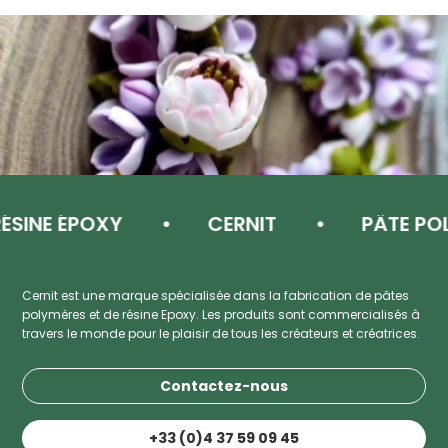
NE ÉPOXY
CERNIT
PÂTE POLYM
Cernit est une marque spécialisée dans la fabrication de pâtes
polymères et de résine Epoxy. Les produits sont commercialisés à
travers le monde pour le plaisir de tous les créateurs et créatrices.
Contactez-nous
+33 (0)4 37 59 09 45