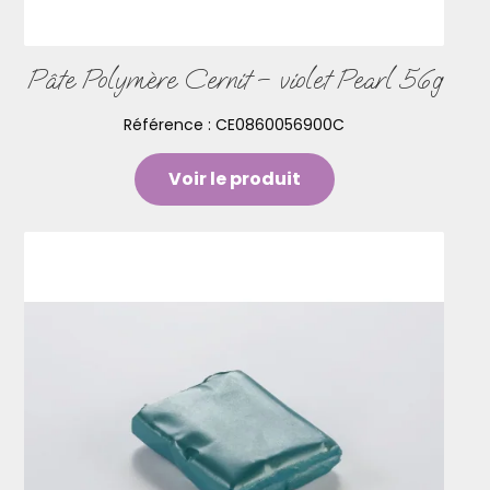
Pâte Polymère Cernit – violet Pearl 56g
Référence :
CE0860056900C
Voir le produit