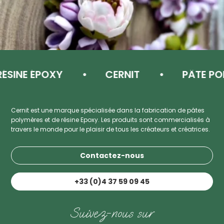
INE ÉPOXY
CERNIT
PÂTE POLY
Cernit est une marque spécialisée dans la fabrication de pâtes
polymères et de résine Epoxy. Les produits sont commercialisés à
travers le monde pour le plaisir de tous les créateurs et créatrices.
Contactez-nous
+33 (0)4 37 59 09 45
Suivez-nous sur