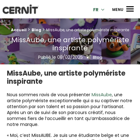
Cernit Une qualité haut de gamme pour des créations premi
Men
FR
MENU
>
>
Fil d'Ariane :
Accueil
Blog
MissAube, une artiste polymériste inspirante
MissAube, une artiste polymériste
inspirante
Publié le
08/02/2025
Blog
MissAube, une artiste polymériste
inspirante
Nous sommes ravis de vous présenter
MissAube
, une
artiste polymériste exceptionnelle qui a su captiver notre
attention par son talent et sa passion pour l’artisanat.
Après un an de suivi de son parcours créatif, nous
sommes fiers de l’accueillir en tant qu’ambassadrice de
notre marque.
« Moi, c’est MissAUBE. Je suis une étudiante belge et une