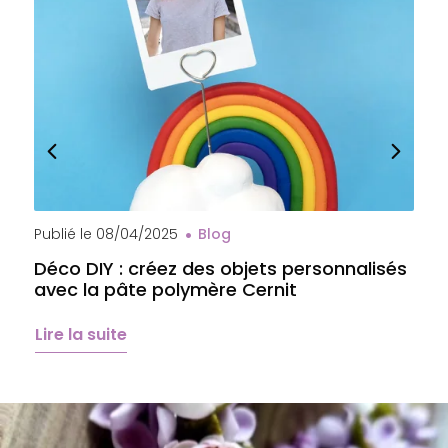
Publié le
08/04/2025
Blog
P
Déco DIY : créez des objets personnalisés
A
avec la pâte polymère Cernit
b
é
Lire la suite
L