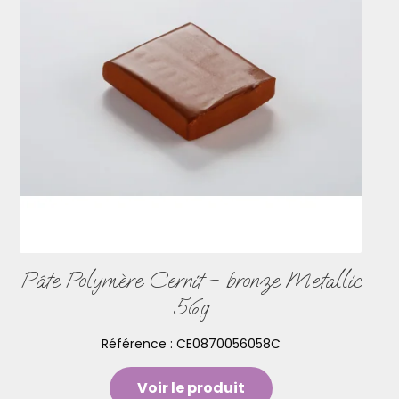
Pâte Polymère Cernit – bronze Metallic
56g
Référence :
CE0870056058C
Voir le produit