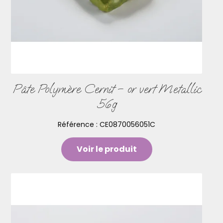
Pâte Polymère Cernit – or vert Metallic
56g
Référence :
CE0870056051C
Voir le produit