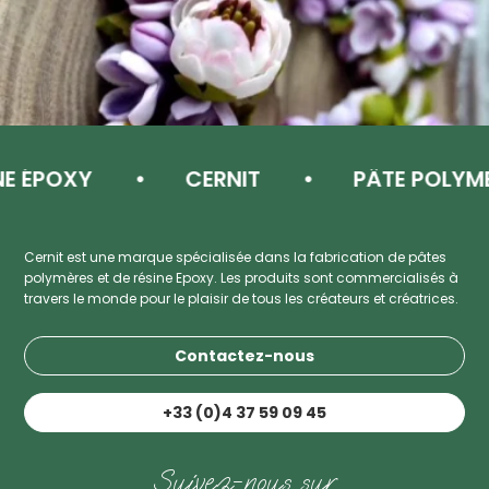
POXY
CERNIT
PÂTE POLYMÈRE
Cernit est une marque spécialisée dans la fabrication de pâtes
polymères et de résine Epoxy. Les produits sont commercialisés à
travers le monde pour le plaisir de tous les créateurs et créatrices.
Contactez-nous
+33 (0)4 37 59 09 45
Suivez-nous sur