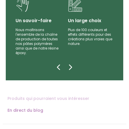
Un savoir-faire
Un large choix
Nous maîtrisons
Plus de 100 couleurs et
l'ensemble de la chaîne
effets différents pour des
par
de production de toutes
créations plus vraies que
es et
nos pâtes polymères
nature.
e
ainsi que de notre résine
époxy.
Produits qui pourraient vous intéresser
En direct du blog