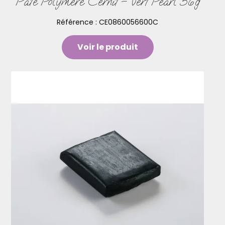
Pâte Polymère Cernit – vert Pearl 56g
Référence :
CE0860056600C
Voir le produit