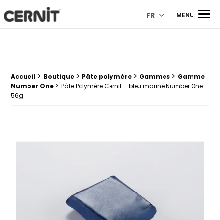
Cernit Une qualité haut de gamme pour des créations premi
Men
FR
MENU
>
>
>
>
Fil d'Ariane :
Accueil
Boutique
Pâte polymère
Gammes
Gamme
>
Number One
Pâte Polymère Cernit – bleu marine Number One
56g