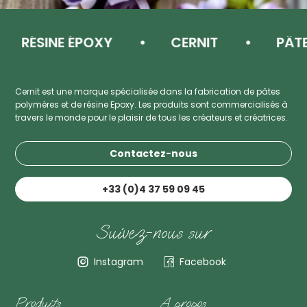
RÉSINE ÉPOXY
CERNIT
PÂTE P
Cernit est une marque spécialisée dans la fabrication de pâtes
polymères et de résine Epoxy. Les produits sont commercialisés à
travers le monde pour le plaisir de tous les créateurs et créatrices.
Contactez-nous
+33 (0)4 37 59 09 45
Suivez-nous sur
Instagram
Facebook
Produits
A propos