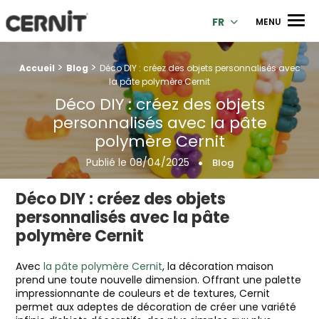
Cernit Une qualité haut de gamme pour des créations premi
Men
FR
MENU
>
>
Fil d'Ariane :
Accueil
Blog
Déco DIY : créez des objets personnalisés avec
la pâte polymère Cernit
Déco DIY : créez des objets
personnalisés avec la pâte
polymère Cernit
Publié le
08/04/2025
Blog
Déco DIY : créez des objets
personnalisés avec la pâte
polymère Cernit
Avec
la pâte polymère Cernit
, la décoration maison
prend une toute nouvelle dimension. Offrant une palette
impressionnante de couleurs et de textures, Cernit
permet aux adeptes de décoration de créer une variété