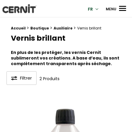
Cernit Une qualité haut de gamme pour des créations premi
Men
FR
MENU
>
>
>
Fil d'Ariane :
Accueil
Boutique
Auxiliaire
Vernis brillant
Vernis brillant
En plus de les protéger, les vernis Cernit
sublimeront vos créations. A base d’eau, ils sont
complètement transparents après séchage.
Filtrer
2 Produits