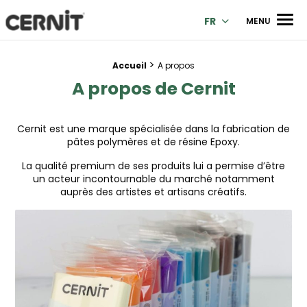
Cernit Une qualité haut de gamme pour des créations premi
Men
FR
MENU
>
Fil d'Ariane :
Accueil
A propos
A propos de Cernit
Cernit est une marque spécialisée dans la fabrication de
pâtes polymères et de résine Epoxy.
La qualité premium de ses produits lui a permise d’être
un acteur incontournable du marché notamment
auprès des artistes et artisans créatifs.