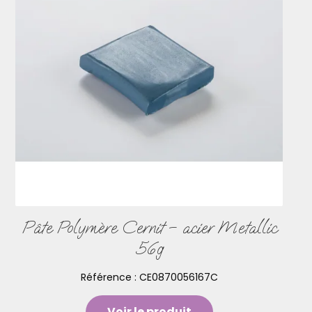
Pâte Polymère Cernit – acier Metallic
56g
Référence :
CE0870056167C
Voir le produit