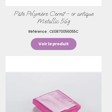
Pâte Polymère Cernit – or antique
Metallic 56g
Référence :
CE0870056055C
Voir le produit