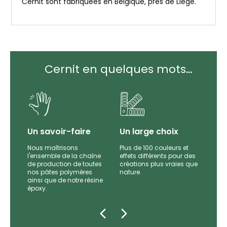
Cernit sont fabriquées en Belgique, près de Liège.
Cernit en quelques mots…
Un savoir-faire
Un large choix
Nous maîtrisons
Plus de 100 couleurs et
l'ensemble de la chaîne
effets différents pour des
par
de production de toutes
créations plus vraies que
es et
nos pâtes polymères
nature.
e
ainsi que de notre résine
époxy.