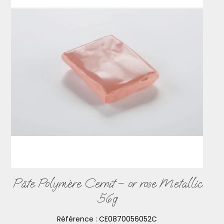
Pâte Polymère Cernit – or rose Metallic
56g
Référence :
CE0870056052C