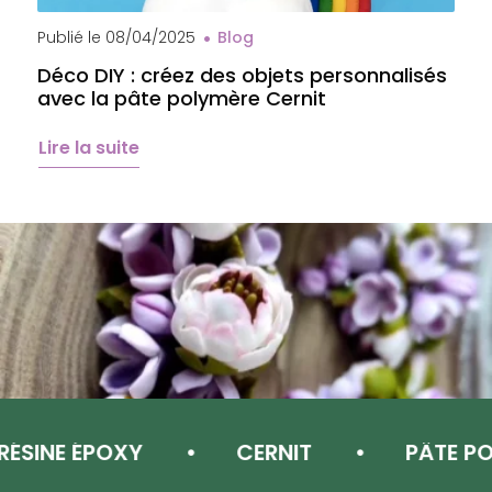
Publié le
08/04/2025
Blog
P
Déco DIY : créez des objets personnalisés
A
avec la pâte polymère Cernit
b
é
Lire la suite
L
NE ÉPOXY
CERNIT
PÂTE POLYM