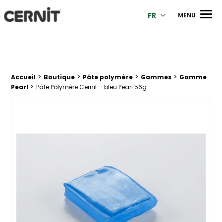
Cernit Une qualité haut de gamme pour des créations premi
Men
FR
MENU
>
>
>
>
Fil d'Ariane :
Accueil
Boutique
Pâte polymère
Gammes
Gamme
>
Pearl
Pâte Polymère Cernit – bleu Pearl 56g