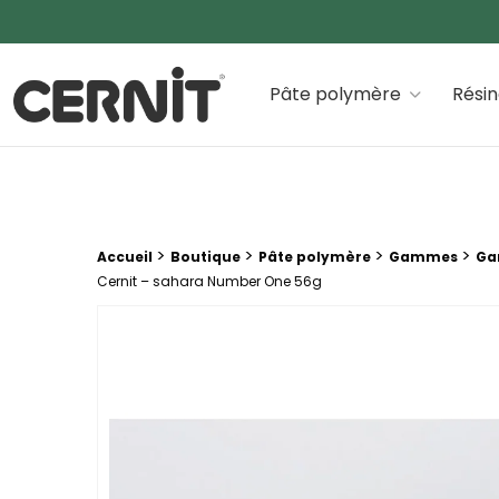
Cernit Une qualité haut de gamme pour des créations
Pâte polymère
Rési
Fil d'Ariane :
>
>
>
>
Accueil
Boutique
Pâte polymère
Gammes
Ga
Cernit – sahara Number One 56g