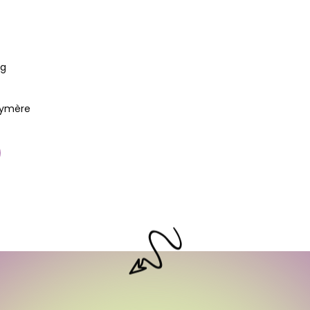
6g
lymère