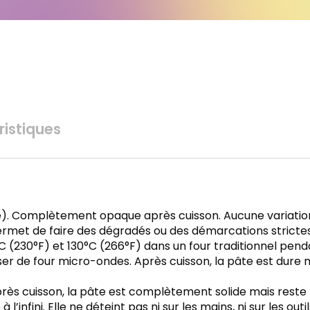
istiques
e). Complètement opaque après cuisson. Aucune variati
ermet de faire des dégradés ou des démarcations strictes 
0°C (230°F) et 130°C (266°F) dans un four traditionnel p
iliser de four micro-ondes. Après cuisson, la pâte est dure
ès cuisson, la pâte est complètement solide mais reste fl
 l’infini. Elle ne déteint pas ni sur les mains, ni sur les ou