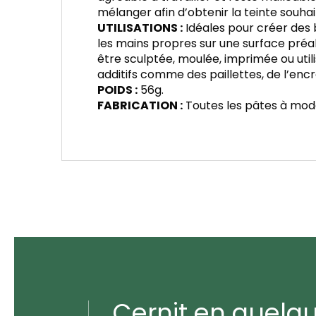
mélanger afin d’obtenir la teinte souha
UTILISATIONS :
Idéales pour créer des b
les mains propres sur une surface préal
être sculptée, moulée, imprimée ou util
additifs comme des paillettes, de l’encre
POIDS :
56g.
FABRICATION :
Toutes les pâtes à model
Cernit en quelq