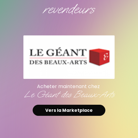
revendeurs
ntenant chez
Acheter maintenant
s Beaux-Arts
Bruneau
arketplace
Vers la Marketpla