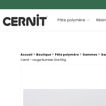
Cernit Une qualité haut de gamme pour des créations
Pâte polymère
Rési
Fil d'Ariane :
>
>
>
>
Accueil
Boutique
Pâte polymère
Gammes
Ga
Cernit – rouge Number One 56g