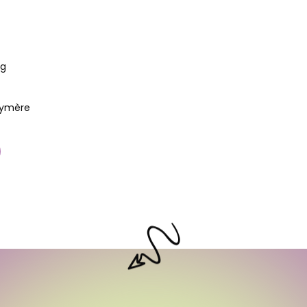
6g
lymère