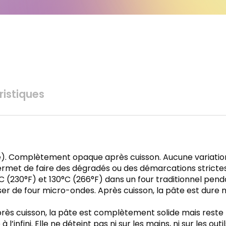
istiques
e). Complètement opaque après cuisson. Aucune variati
ermet de faire des dégradés ou des démarcations strictes 
0°C (230°F) et 130°C (266°F) dans un four traditionnel p
iliser de four micro-ondes. Après cuisson, la pâte est dure
ès cuisson, la pâte est complètement solide mais reste fl
 l’infini. Elle ne déteint pas ni sur les mains, ni sur les ou