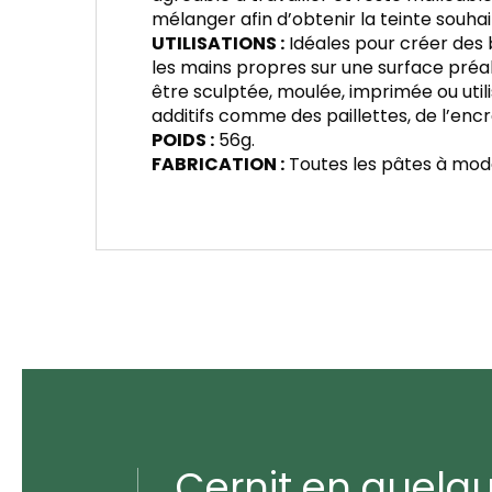
mélanger afin d’obtenir la teinte souha
UTILISATIONS :
Idéales pour créer des b
les mains propres sur une surface préal
être sculptée, moulée, imprimée ou util
additifs comme des paillettes, de l’encre
POIDS :
56g.
FABRICATION :
Toutes les pâtes à model
Cernit en quelq