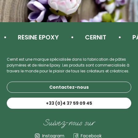
RÉSINE ÉPOXY
CERNIT
PÂ
Cernit est une marque spécialisée dans la fabrication de pâtes
polymères et de résine Epoxy. Les produits sont commercialisés à
travers le monde pour le plaisir de tous les créateurs et créatrices.
Contactez-nous
+33 (0)4 37 59 09 45
Suivez-nous sur
Instagram
Facebook