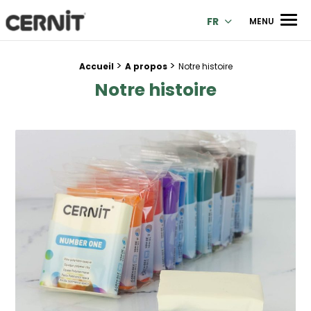
Cernit Une qualité haut de gamme pour des créations premi
Men
FR
MENU
>
>
Fil d'Ariane :
Accueil
A propos
Notre histoire
Notre histoire