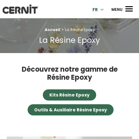
Cernit Une qualité haut de gamme pour des créations premi
Men
FR
MENU
>
Fil d'Ariane :
Accueil
La Résine Epoxy
La Résine Epoxy
Découvrez notre gamme de
Résine Epoxy
Kits Résine Epoxy
Outils & Auxiliaire Résine Epoxy