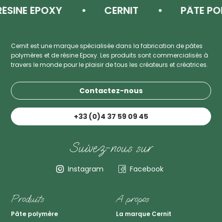
NE ÉPOXY
CERNIT
PÂTE POLYM
Cernit est une marque spécialisée dans la fabrication de pâtes
polymères et de résine Epoxy. Les produits sont commercialisés à
travers le monde pour le plaisir de tous les créateurs et créatrices.
Contactez-nous
+33 (0)4 37 59 09 45
Suivez-nous sur
Instagram
Facebook
Produits
A propos
Pâte polymère
La marque Cernit