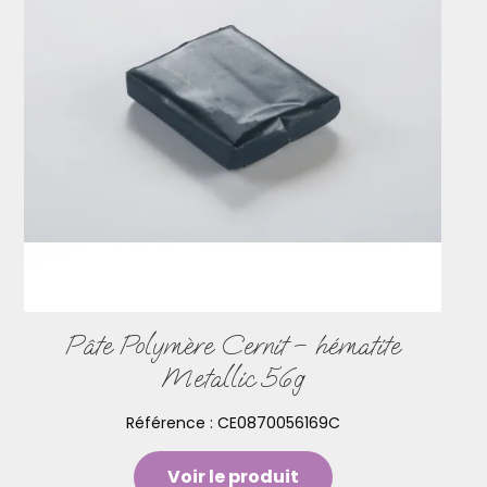
Pâte Polymère Cernit – hématite
Metallic 56g
Référence :
CE0870056169C
Voir le produit