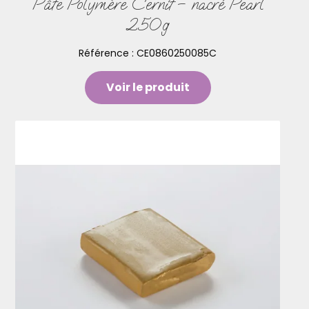
Pâte Polymère Cernit – nacré Pearl
250g
Référence :
CE0860250085C
Voir le produit