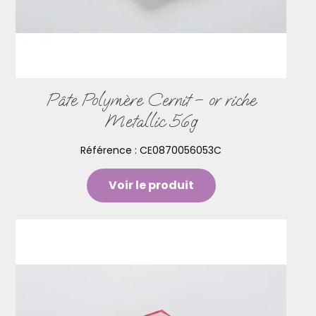
Pâte Polymère Cernit – or riche
Metallic 56g
Référence :
CE0870056053C
Voir le produit