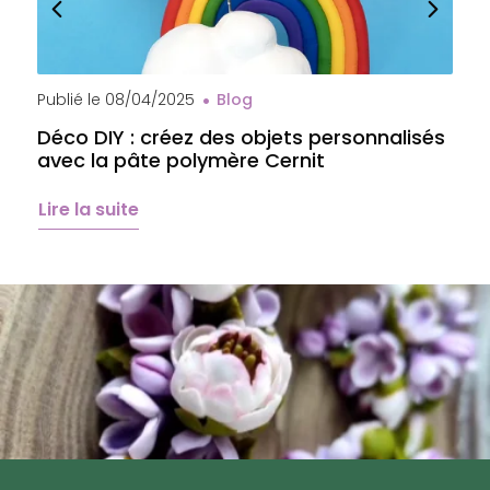
Publié le
08/04/2025
Blog
P
Déco DIY : créez des objets personnalisés
A
avec la pâte polymère Cernit
b
é
Lire la suite
L