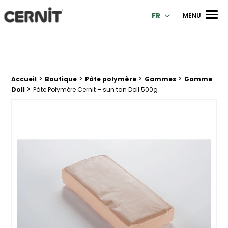
Cernit Une qualité haut de gamme pour des créations premi
Men
FR
MENU
>
>
>
>
Fil d'Ariane :
Accueil
Boutique
Pâte polymère
Gammes
Gamme
>
Doll
Pâte Polymère Cernit – sun tan Doll 500g