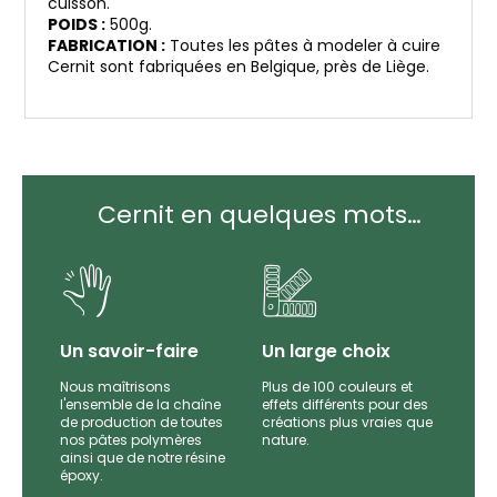
cuisson.
POIDS :
500g.
FABRICATION :
Toutes les pâtes à modeler à cuire
Cernit sont fabriquées en Belgique, près de Liège.
Cernit en quelques mots…
Un savoir-faire
Un large choix
Nous maîtrisons
Plus de 100 couleurs et
l'ensemble de la chaîne
effets différents pour des
par
de production de toutes
créations plus vraies que
es et
nos pâtes polymères
nature.
e
ainsi que de notre résine
époxy.