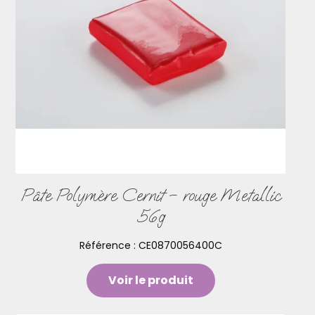
Pâte Polymère Cernit – rouge Metallic
56g
Référence :
CE0870056400C
Voir le produit