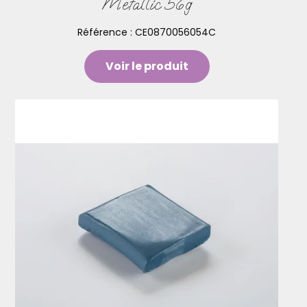
Metallic 56g
Référence :
CE0870056054C
Voir le produit