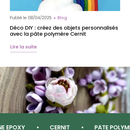
Publié le
08/04/2025
Blog
P
Déco DIY : créez des objets personnalisés
A
avec la pâte polymère Cernit
b
é
Lire la suite
L
ÉPOXY
CERNIT
PÂTE POLYMÈRE