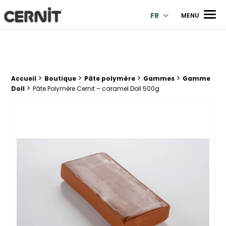
Cernit Une qualité haut de gamme pour des créations premi
Men
FR
MENU
>
>
>
>
Fil d'Ariane :
Accueil
Boutique
Pâte polymère
Gammes
Gamme
>
Doll
Pâte Polymère Cernit – caramel Doll 500g