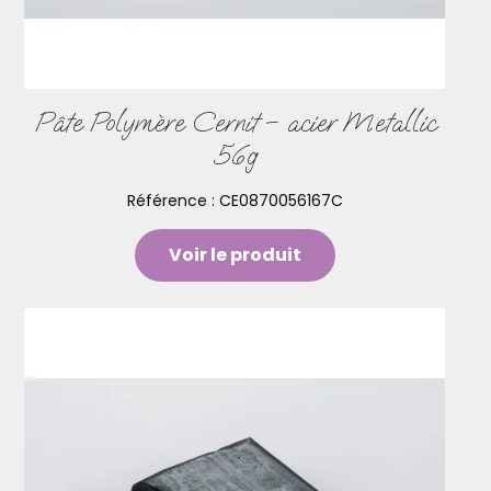
Pâte Polymère Cernit – acier Metallic
56g
Référence :
CE0870056167C
Voir le produit