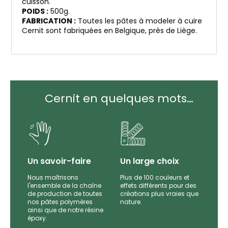
cuisson.
POIDS :
500g.
FABRICATION :
Toutes les pâtes à modeler à cuire
Cernit sont fabriquées en Belgique, près de Liège.
Cernit en quelques mots…
Un savoir-faire
Un large choix
Nous maîtrisons
Plus de 100 couleurs et
l'ensemble de la chaîne
effets différents pour des
par
de production de toutes
créations plus vraies que
es et
nos pâtes polymères
nature.
e
ainsi que de notre résine
époxy.