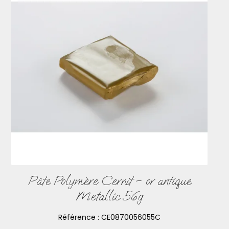
Pâte Polymère Cernit – or antique
Metallic 56g
Référence :
CE0870056055C