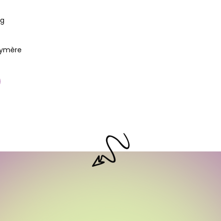
6g
lymère