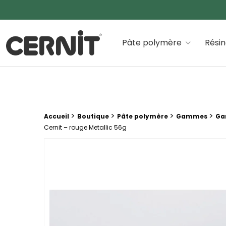
Cernit Une qualité haut de gamme pour des créations
Pâte polymère
Rési
Fil d'Ariane :
>
>
>
>
Accueil
Boutique
Pâte polymère
Gammes
Ga
Cernit – rouge Metallic 56g