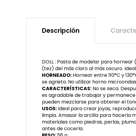
Descripción
Caracte
DOLL : Pasta de modelar para hornear 
(tez) del más claro al más oscuro. Idea
HORNEADO:
Hornear entre 110°C y 130
se agrieta. No utilizar horno microondas
CARACTERÍSTICAS:
No se seca. Despué
es agradable de trabajar y permanece 
pueden mezclarse para obtener el ton
USOS:
Ideal para crear joyas, reproducc
limpia. Amasar la arcilla para hacerla m
materiales como piedras, perlas, plumas,
antes de cocerla.
PESO:
56 g.