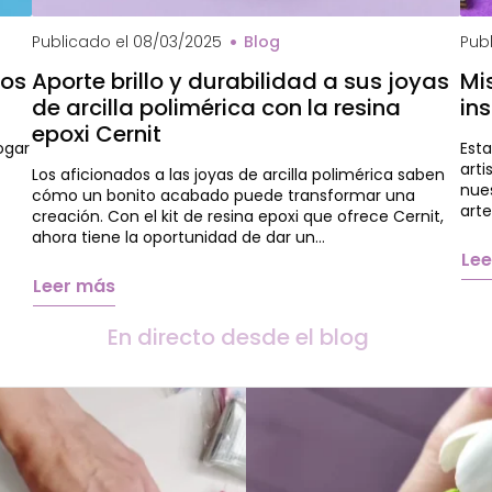
Che
Publicado el
08/03/2025
Blog
Pub
dos
Aporte brillo y durabilidad a sus joyas
Mi
de arcilla polimérica con la resina
in
epoxi Cernit
ogar
Est
arti
Los aficionados a las joyas de arcilla polimérica saben
nues
cómo un bonito acabado puede transformar una
art
creación. Con el kit de resina epoxi que ofrece Cernit,
ahora tiene la oportunidad de dar un…
Le
Leer más
En directo desde el blog