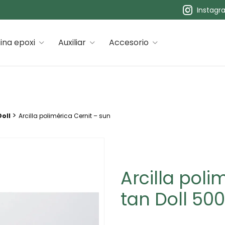
Instagr
 premiums
ina epoxi
Auxiliar
Accesorio
>
oll
Arcilla polimérica Cernit – sun
Arcilla poli
tan Doll 50