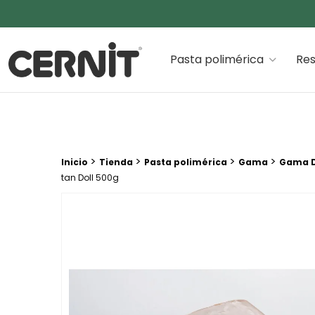
Cernit Une qualité haut de gamme pour des créations
Pasta polimérica
Res
Breadcrumb trail:
>
>
>
>
Inicio
Tienda
Pasta polimérica
Gama
Gama D
tan Doll 500g