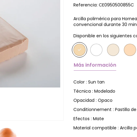
Referencia:
CE0950500855C
Arcilla polimérica para Horne
convencional durante 30 minu
Disponible en los siguientes c
Más información
Sun tan
Color :
Modelado
Técnica :
Opaco
Opacidad :
Pastilla d
Conditionnement :
Mate
Efectos :
Arcilla 
Material compatible :