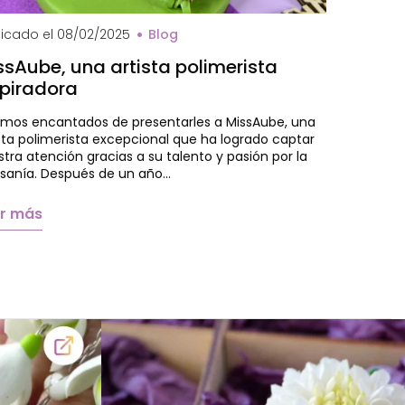
val MissAube
licado el
08/02/2025
Blog
ssAube, una artista polimerista
spiradora
amos encantados de presentarles a MissAube, una
sta polimerista excepcional que ha logrado captar
tra atención gracias a su talento y pasión por la
esanía. Después de un año…
er más