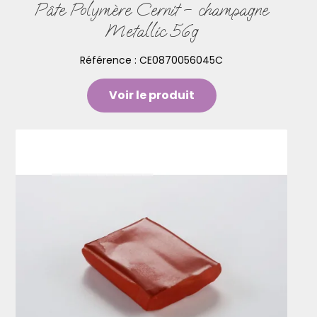
Pâte Polymère Cernit – champagne
Metallic 56g
Référence :
CE0870056045C
Voir le produit