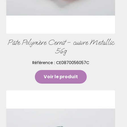
Pâte Polymère Cernit – cuivre Metallic
56g
Référence :
CE0870056057C
Voir le produit