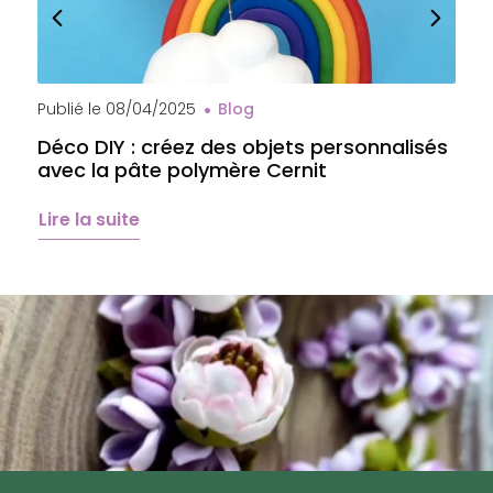
Publié le
08/04/2025
Blog
P
Déco DIY : créez des objets personnalisés
A
avec la pâte polymère Cernit
b
é
Lire la suite
L