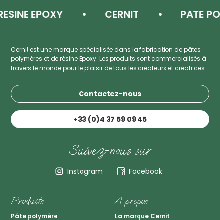
NE ÉPOXY
CERNIT
PÂTE POLYM
Cernit est une marque spécialisée dans la fabrication de pâtes
polymères et de résine Epoxy. Les produits sont commercialisés à
travers le monde pour le plaisir de tous les créateurs et créatrices.
Contactez-nous
+33 (0)4 37 59 09 45
Suivez-nous sur
Instagram
Facebook
Produits
A propos
Pâte polymère
La marque Cernit