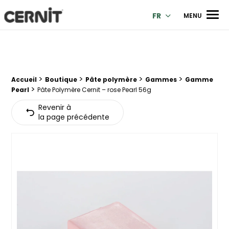
Cernit Une qualité haut de gamme pour des créations premi
Men
FR
MENU
>
>
>
>
Fil d'Ariane :
Accueil
Boutique
Pâte polymère
Gammes
Gamme
>
Pearl
Pâte Polymère Cernit – rose Pearl 56g
Revenir à
la page précédente