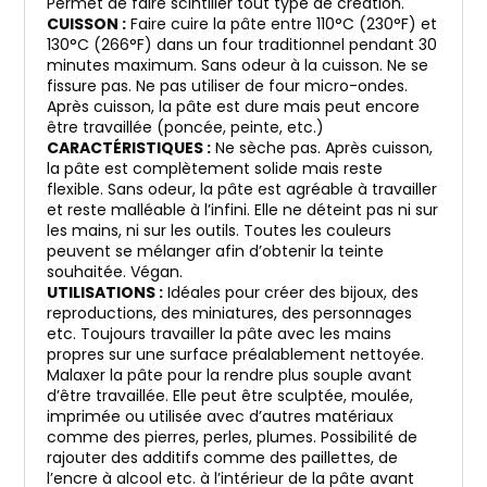
Permet de faire scintiller tout type de création.
CUISSON :
Faire cuire la pâte entre 110°C (230°F) et
130°C (266°F) dans un four traditionnel pendant 30
minutes maximum. Sans odeur à la cuisson. Ne se
fissure pas. Ne pas utiliser de four micro-ondes.
Après cuisson, la pâte est dure mais peut encore
être travaillée (poncée, peinte, etc.)
CARACTÉRISTIQUES :
Ne sèche pas. Après cuisson,
la pâte est complètement solide mais reste
flexible. Sans odeur, la pâte est agréable à travailler
et reste malléable à l’infini. Elle ne déteint pas ni sur
les mains, ni sur les outils. Toutes les couleurs
peuvent se mélanger afin d’obtenir la teinte
souhaitée. Végan.
UTILISATIONS :
Idéales pour créer des bijoux, des
reproductions, des miniatures, des personnages
etc. Toujours travailler la pâte avec les mains
propres sur une surface préalablement nettoyée.
Malaxer la pâte pour la rendre plus souple avant
d’être travaillée. Elle peut être sculptée, moulée,
imprimée ou utilisée avec d’autres matériaux
comme des pierres, perles, plumes. Possibilité de
rajouter des additifs comme des paillettes, de
l’encre à alcool etc. à l’intérieur de la pâte avant