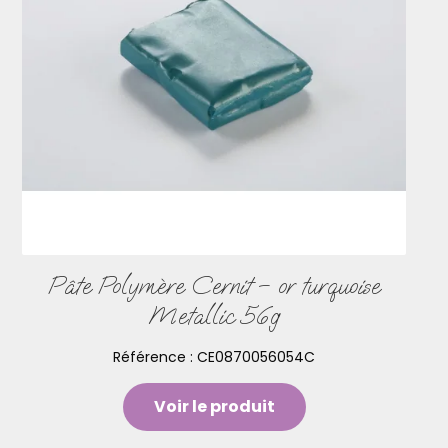
Pâte Polymère Cernit – or turquoise
Metallic 56g
Référence :
CE0870056054C
Voir le produit