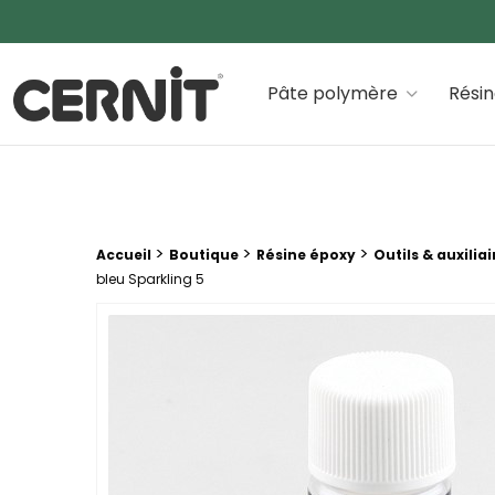
Cernit Une qualité haut de gamme pour des créations
Pâte polymère
Rési
Fil d'Ariane :
>
>
>
Accueil
Boutique
Résine époxy
Outils & auxiliai
bleu Sparkling 5