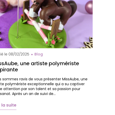
val MissAube
ié le
08/02/2025
Blog
ssAube, une artiste polymériste
spirante
s sommes ravis de vous présenter MissAube, une
ste polymériste exceptionnelle qui a su captiver
e attention par son talent et sa passion pour
tisanat. Après un an de suivi de…
e la suite