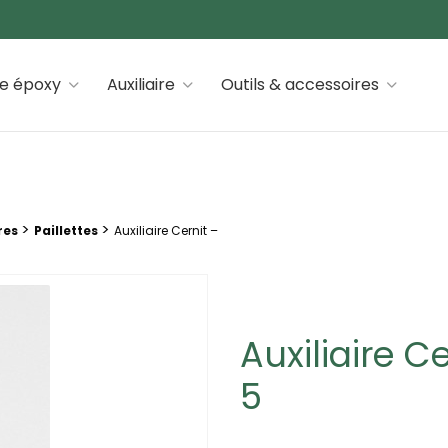
 premiums
ne époxy
Auxiliaire
Outils & accessoires
>
>
res
Paillettes
Auxiliaire Cernit –
Auxiliaire C
5