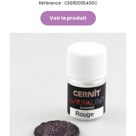
Référence :
CE6110005400C
Voir le produit