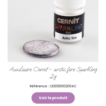
Auxiliaire Cernit – arctic fire Sparkling
2g
Référence :
CE6130002004C
Voir le produit