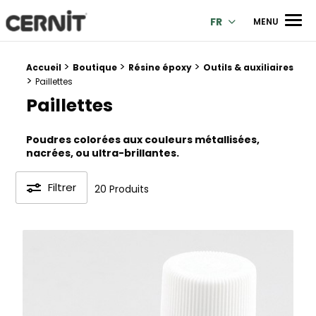
Cernit Une qualité haut de gamme pour des créations premi
Men
FR
MENU
>
>
>
Fil d'Ariane :
Accueil
Boutique
Résine époxy
Outils & auxiliaires
>
Paillettes
Paillettes
Poudres colorées aux couleurs métallisées,
nacrées, ou ultra-brillantes.
Filtrer
20 Produits