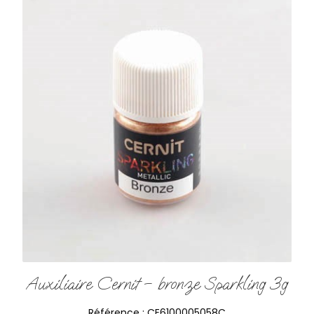
Auxiliaire Cernit – bronze Sparkling 3g
Référence :
CE6100005058C