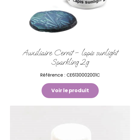
Auxiliaire Cernit – lapis sunlight
Sparkling 2g
Référence :
CE6130002001C
Voir le produit