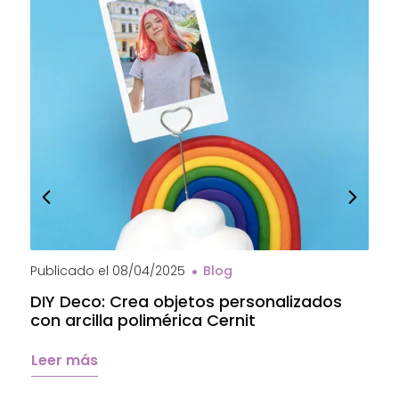
Publicado el
08/04/2025
Blog
P
DIY Deco: Crea objetos personalizados
A
con arcilla polimérica Cernit
a
C
Leer más