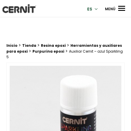
Cernit Une qualité haut de gamme pour des créations premi
Men
ES
MENÚ
>
>
>
Breadcrumb trail:
Inicio
Tienda
Resina epoxi
Herramientas y auxiliares
>
>
para epoxi
Purpurina epoxi
Auxiliar Cernit – azul Sparkling
5