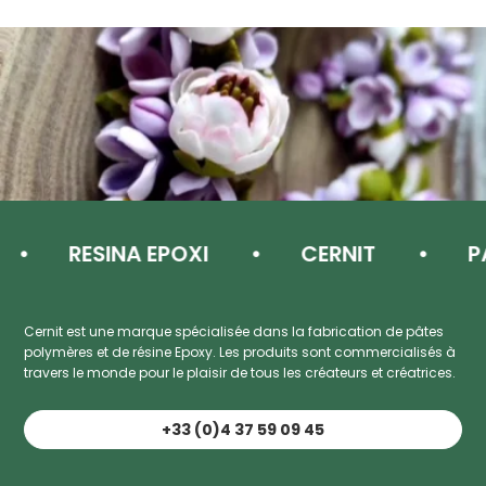
RESINA EPOXI
CERNIT
PAS
Cernit est une marque spécialisée dans la fabrication de pâtes
polymères et de résine Epoxy. Les produits sont commercialisés à
travers le monde pour le plaisir de tous les créateurs et créatrices.
+33 (0)4 37 59 09 45