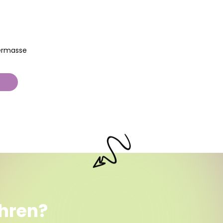
ermasse
ahren?