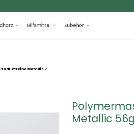
 premiums
idharz
Hilfsmittel
Zubehör
>
Produktreihe Metallic
Polymermass
Metallic 56