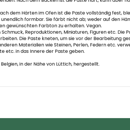
erwenden. Nach dem Backen ist die Paste hart, kann aber n
ch dem Härten im Ofen ist die Paste vollständig fest, blei
 unendlich formbar. Sie färbt nicht ab; weder auf den H
n gewünschten Farbton zu erhalten. Vegan.
n Schmuck, Reproduktionen, Miniaturen, Figuren etc. Die
rbeiten. Die Paste kneten, um sie vor der Bearbeitung g
 anderen Materialien wie Steinen, Perlen, Federn etc. v
te etc. in das Innere der Paste geben.
Belgien, in der Nähe von Lüttich, hergestellt.