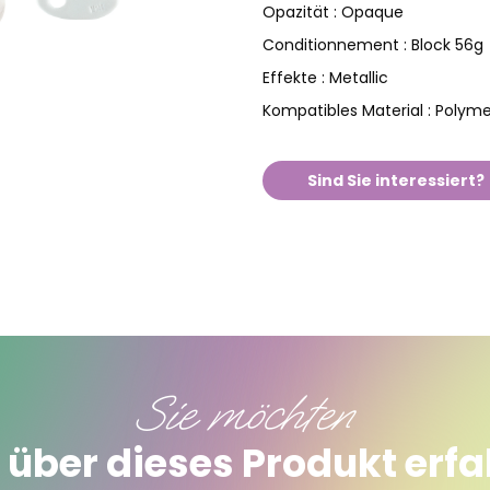
Opaque
Opazität :
Block 56g
Conditionnement :
Metallic
Effekte :
Polym
Kompatibles Material :
Sind Sie interessiert?
Sie möchten
über dieses Produkt erf