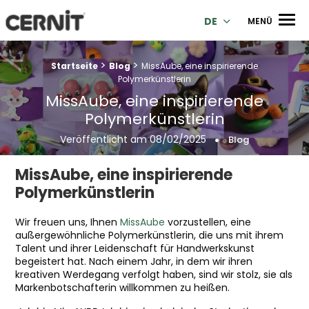
Cernit Une qualité haut de gamme pour des créations premi
Men
DE
MENÜ
>
>
Breadcrumb Trail:
Startseite
Blog
MissAube, eine inspirierende
Polymerkünstlerin
MissAube, eine inspirierende
Polymerkünstlerin
Veröffentlicht am
08/02/2025
Blog
MissAube, eine inspirierende
Polymerkünstlerin
Wir freuen uns, Ihnen
MissAube
vorzustellen, eine
außergewöhnliche Polymerkünstlerin, die uns mit ihrem
Talent und ihrer Leidenschaft für Handwerkskunst
begeistert hat. Nach einem Jahr, in dem wir ihren
kreativen Werdegang verfolgt haben, sind wir stolz, sie als
Markenbotschafterin willkommen zu heißen.