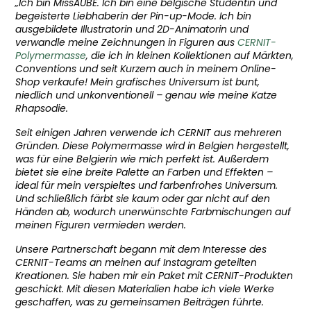
„Ich bin MissAUBE. Ich bin eine belgische Studentin und
begeisterte Liebhaberin der Pin-up-Mode. Ich bin
ausgebildete Illustratorin und 2D-Animatorin und
verwandle meine Zeichnungen in Figuren aus
CERNIT-
Polymermasse
, die ich in kleinen Kollektionen auf Märkten,
Conventions und seit Kurzem auch in meinem Online-
Shop verkaufe! Mein grafisches Universum ist bunt,
niedlich und unkonventionell – genau wie meine Katze
Rhapsodie.
Seit einigen Jahren verwende ich CERNIT aus mehreren
Gründen. Diese Polymermasse wird in Belgien hergestellt,
was für eine Belgierin wie mich perfekt ist. Außerdem
bietet sie eine breite Palette an Farben und Effekten –
ideal für mein verspieltes und farbenfrohes Universum.
Und schließlich färbt sie kaum oder gar nicht auf den
Händen ab, wodurch unerwünschte Farbmischungen auf
meinen Figuren vermieden werden.
Unsere Partnerschaft begann mit dem Interesse des
CERNIT-Teams an meinen auf Instagram geteilten
Kreationen. Sie haben mir ein Paket mit CERNIT-Produkten
geschickt. Mit diesen Materialien habe ich viele Werke
geschaffen, was zu gemeinsamen Beiträgen führte.