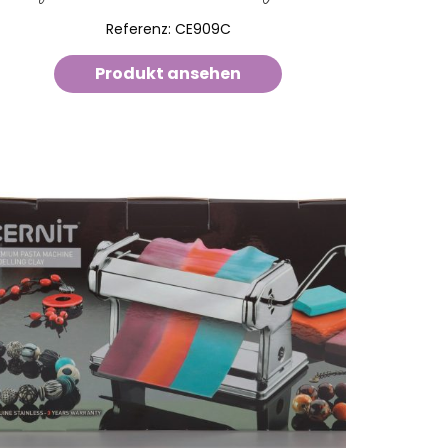
Referenz:
CE909C
Produkt ansehen