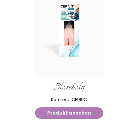
Blasebalg
Referenz:
CE919C
Produkt ansehen