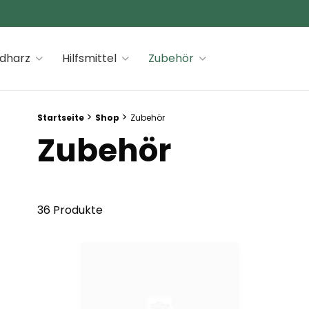
 premiums
idharz
Hilfsmittel
Zubehör
Breadcrumb Trail:
>
>
Startseite
Shop
Zubehör
Zubehör
36 Produkte