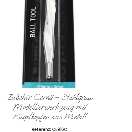
Zubehör Cernit – Stahlgrau
Modellierwerkzeug mit
Kugelköpfen aus Metall
Referenz:
CE916C