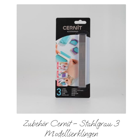
Zubehör Cernit – Stahlgrau 3
Modellierklingen