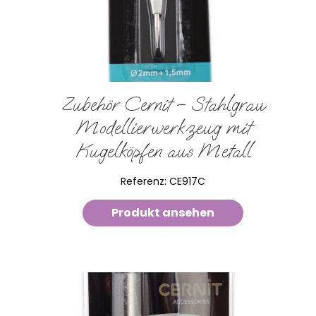
Zubehör Cernit – Stahlgrau
Modellierwerkzeug mit
Kugelköpfen aus Metall
Referenz:
CE917C
Produkt ansehen