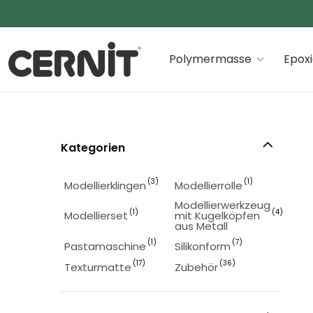
Cernit Une qualité haut de gamme pour des créations
Polymermasse
Epox
Kategorien
(3)
(1)
Modellierklingen
Modellierrolle
Modellierwerkzeug
(1)
(4)
Modellierset
mit Kugelköpfen
aus Metall
(1)
(7)
Pastamaschine
Silikonform
(17)
(36)
Texturmatte
Zubehör