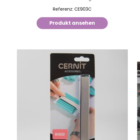
Referenz:
CE903C
Produkt ansehen