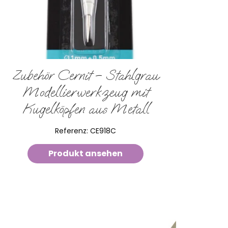
Zubehör Cernit – Stahlgrau
Modellierwerkzeug mit
Kugelköpfen aus Metall
Referenz:
CE918C
Produkt ansehen