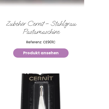
Zubehör Cernit – Stahlgrau
Pastamaschine
Referenz:
CE901C
Produkt ansehen