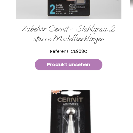
Zubehör Cernit – Stahlgrau 2
starre Modellierklingen
Referenz:
CE908C
Produkt ansehen