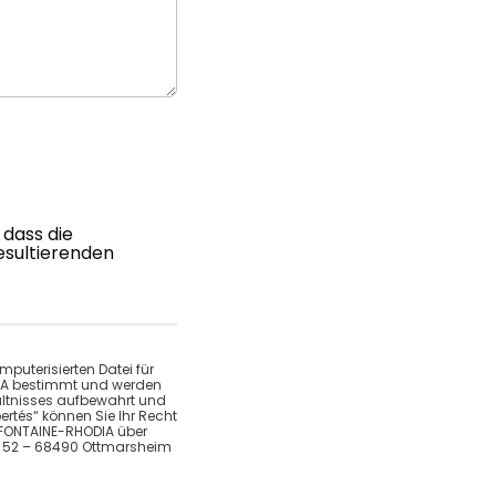
 dass die
sultierenden
uterisierten Datei für
DIA bestimmt und werden
hältnisses aufbewahrt und
ertés“ können Sie Ihr Recht
EFONTAINE-RHODIA über
RD 52 – 68490 Ottmarsheim