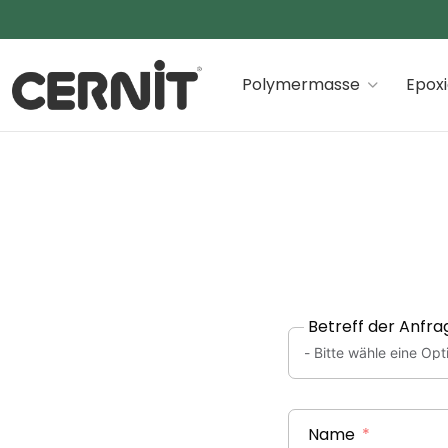
Cernit Une qualité haut de gamme pour des créations
Polymermasse
Epox
Breadcrumb Trail:
Betreff der Anfra
Name