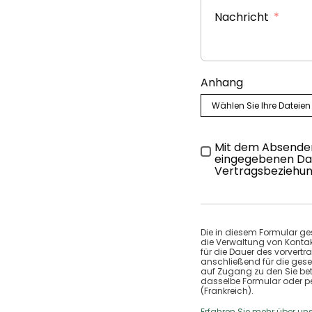
Nachricht
Anhang
Wählen Sie Ihre Dateien
Mit dem Absenden 
eingegebenen Dat
Vertragsbeziehun
Die in diesem Formular ge
die Verwaltung von Konta
für die Dauer des vorvert
anschließend für die geset
auf Zugang zu den Sie be
dasselbe Formular oder p
(Frankreich).
Erfahren Sie mehr über un