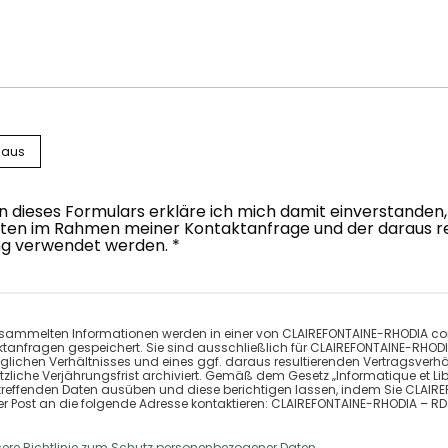
 aus
dieses Formulars erkläre ich mich damit einverstanden,
en im Rahmen meiner Kontaktanfrage und der daraus re
g verwendet werden. *
sammelten Informationen werden in einer von CLAIREFONTAINE-RHODIA comp
ktanfragen gespeichert. Sie sind ausschließlich für CLAIREFONTAINE-RHO
raglichen Verhältnisses und eines ggf. daraus resultierenden Vertragsver
zliche Verjährungsfrist archiviert. Gemäß dem Gesetz „Informatique et Lib
treffenden Daten ausüben und diese berichtigen lassen, indem Sie CLAIR
er Post an die folgende Adresse kontaktieren: CLAIREFONTAINE-RHODIA – 
sere Richtlinie zum Schutz personenbezogener Daten