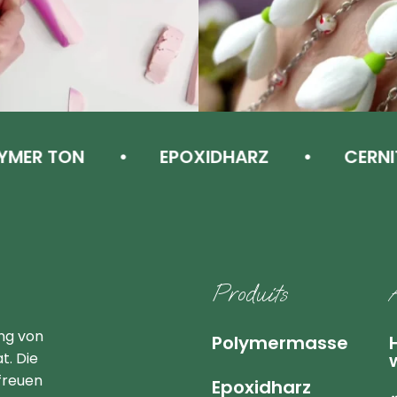
ER TON
EPOXIDHARZ
CERNIT
ions premiums
Produits
ung von
Polymermasse
t. Die
freuen
Epoxidharz