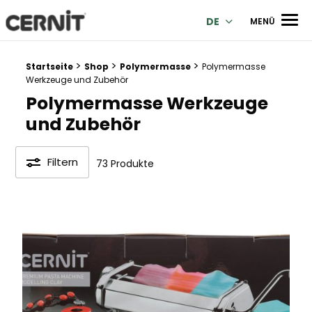
Cernit Une qualité haut de gamme pour des créations premi
Men
DE
MENÜ
>
>
>
Breadcrumb Trail:
Startseite
Shop
Polymermasse
Polymermasse
Werkzeuge und Zubehör
Polymermasse Werkzeuge
und Zubehör
Filtern
73 Produkte