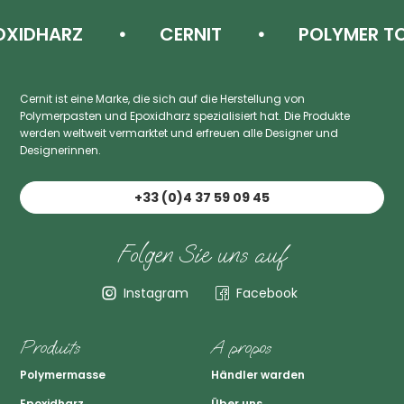
ARZ
CERNIT
POLYMER TON
Cernit ist eine Marke, die sich auf die Herstellung von
Polymerpasten und Epoxidharz spezialisiert hat. Die Produkte
werden weltweit vermarktet und erfreuen alle Designer und
Designerinnen.
+33 (0)4 37 59 09 45
Folgen Sie uns auf
Instagram
Facebook
Produits
A propos
Polymermasse
Händler warden
Epoxidharz
Über uns