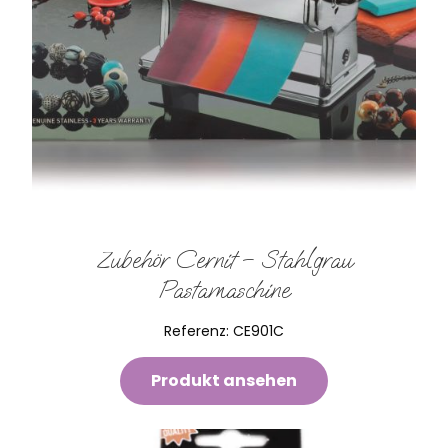
Zubehör Cernit – Stahlgrau
Pastamaschine
Referenz:
CE901C
Produkt ansehen