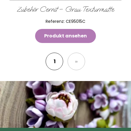
Zubehör Cernit – Grau Texturmatte
Referenz:
CE95015C
Produkt ansehen
1
»