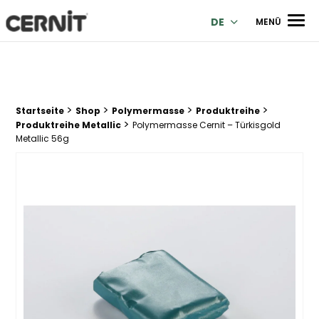
Cernit Une qualité haut de gamme pour des créations premi
Men
DE
MENÜ
>
>
>
>
Breadcrumb Trail:
Startseite
Shop
Polymermasse
Produktreihe
>
Produktreihe Metallic
Polymermasse Cernit – Türkisgold
Metallic 56g