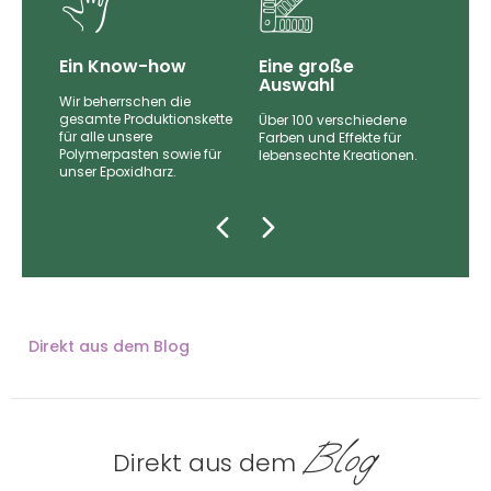
Ein Know-how
Eine große
Auswahl
Wir beherrschen die
gesamte Produktionskette
Über 100 verschiedene
für alle unsere
nd
Farben und Effekte für
Polymerpasten sowie für
lebensechte Kreationen.
unser Epoxidharz.
zugt.
Direkt aus dem Blog
Blog
Direkt aus dem