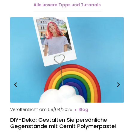
Alle unsere Tipps und Tutorials
Veröffentlicht am
08/04/2025
Blog
V
DIY-Deko: Gestalten Sie persönliche
B
Gegenstände mit Cernit Polymerpaste!
e