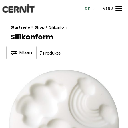
Cernit Une qualité haut de gamme pour des créations premi
Men
DE
MENÜ
>
>
Breadcrumb Trail:
Startseite
Shop
Silikonform
Silikonform
Filtern
7 Produkte