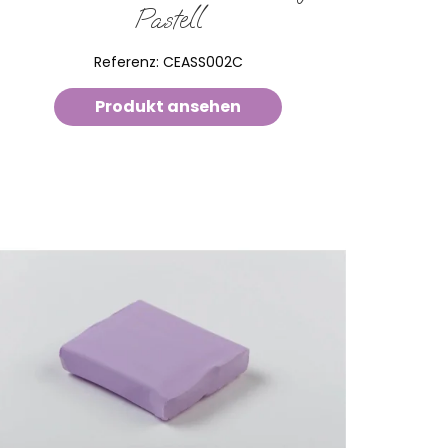
Pastell
Referenz:
CEASS002C
Produkt ansehen