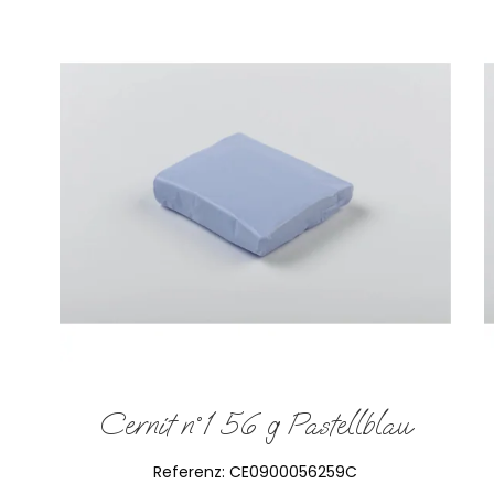
Cernit n°1 56 g Pastellblau
Referenz:
CE0900056259C