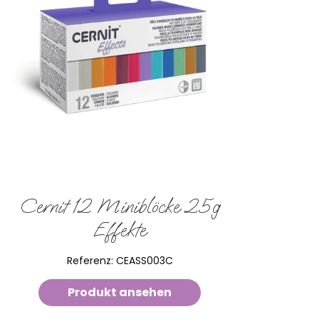
Cernit 12 Miniblöcke 25g
Effekte
Referenz:
CEASS003C
Produkt ansehen