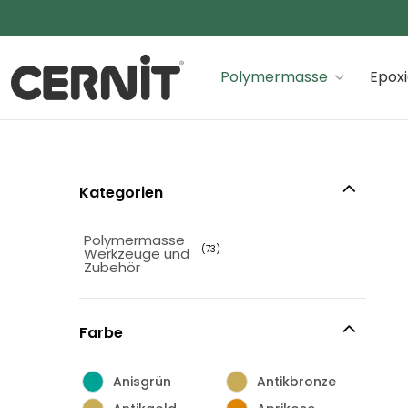
Cernit Une qualité haut de gamme pour des créations
Polymermasse
Epox
Kategorien
Polymermasse
(73)
Werkzeuge und
Zubehör
Farbe
Anisgrün
Antikbronze