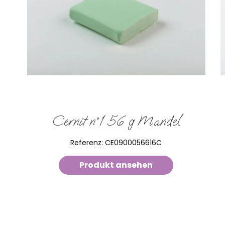
Cernit n°1 56 g Mandel
Referenz:
CE0900056616C
Produkt ansehen