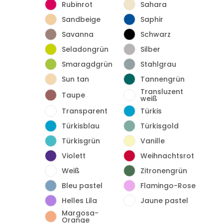
Rubinrot
Sahara
Sandbeige
Saphir
Savanna
Schwarz
Seladongrün
Silber
Smaragdgrün
Stahlgrau
Sun tan
Tannengrün
Transluzent
Taupe
weiß
Transparent
Türkis
Türkisblau
Türkisgold
Türkisgrün
Vanille
Violett
Weihnachtsrot
Weiß
Zitronengrün
Bleu pastel
Flamingo-Rose
Helles Lila
Jaune pastel
Margosa-
Orange