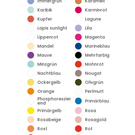
Immergrün
Karamell
Karibik
Karminrot
Kupfer
Lagune
Lapis sunlight
Lila
Lippenrot
Magenta
Mandel
Marineblau
Mauve
Mehrfarbig
Minzgrün
Mohnrot
Nachtblau
Nougat
Ockergelb
Olivgrün
Orange
Perlmutt
Phosphoreszier
Primärblau
end
Primärgelb
Rosa
Rosabeige
Rosagold
Rost
Rot