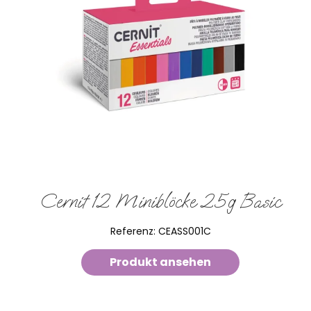
Cernit 12 Miniblöcke 25g Basic
Referenz:
CEASS001C
Produkt ansehen