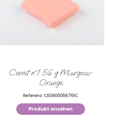
Cernit n°1 56 g Margosa-
Orange
Referenz:
CE0900056761C
Produkt ansehen