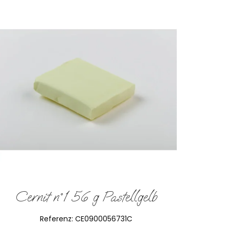
Cernit n°1 56 g Pastellgelb
Referenz:
CE0900056731C