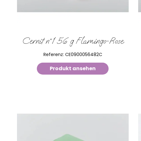
Cernit n°1 56 g Flamingo-Rose
Referenz:
CE0900056482C
Produkt ansehen