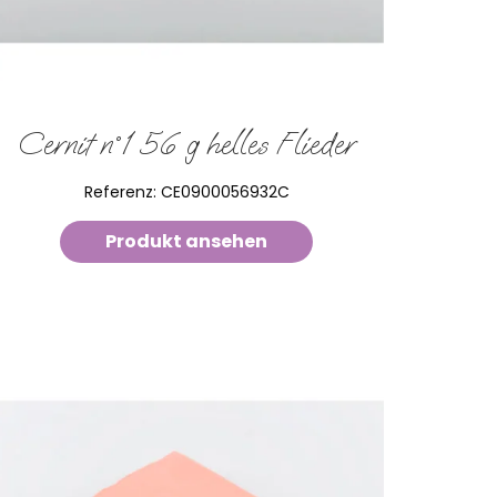
Cernit n°1 56 g helles Flieder
Referenz:
CE0900056932C
Produkt ansehen