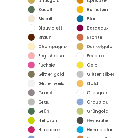
Antikgold
Aprikose
Basalt
Bernstein
Biscuit
Blau
Blauviolett
Bordeaux
Braun
Bronze
Champagner
Dunkelgold
Englishrosa
Feuerrot
Fuchsie
Gelb
Glitter gold
Glitter silber
Glitter weiß
Gold
Granit
Grasgrün
Grau
Graublau
Grün
Grüngold
Hellgrün
Hematitie
Himbeere
Himmelblau